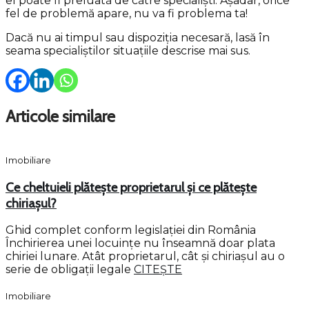
el poate fi preluată de către specialiști. Așadar, orice
fel de problemă apare, nu va fi problema ta!
Dacă nu ai timpul sau dispoziția necesară, lasă în
seama specialiștilor situațiile descrise mai sus.
Articole similare
Imobiliare
Ce cheltuieli plătește proprietarul și ce plătește
chiriașul?
Ghid complet conform legislației din România
Închirierea unei locuințe nu înseamnă doar plata
chiriei lunare. Atât proprietarul, cât și chiriașul au o
serie de obligații legale
CITEȘTE
Imobiliare