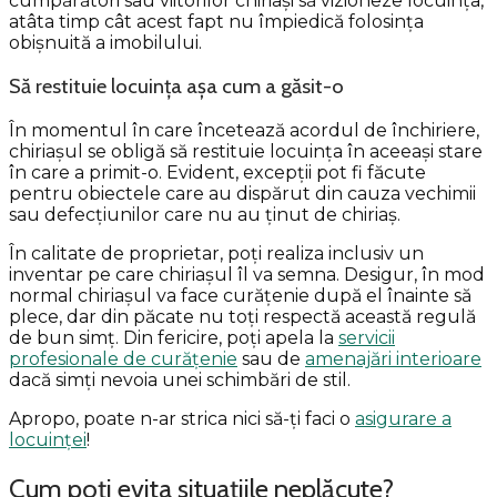
cumpărători sau viitorilor chiriași să vizioneze locuința,
atâta timp cât acest fapt nu împiedică folosința
obișnuită a imobilului.
Să restituie locuința așa cum a găsit-o
În momentul în care încetează acordul de închiriere,
chiriașul se obligă să restituie locuința în aceeași stare
în care a primit-o. Evident, excepții pot fi făcute
pentru obiectele care au dispărut din cauza vechimii
sau defecțiunilor care nu au ținut de chiriaș.
În calitate de proprietar, poți realiza inclusiv un
inventar pe care chiriașul îl va semna. Desigur, în mod
normal chiriașul va face curățenie după el înainte să
plece, dar din păcate nu toți respectă această regulă
de bun simț. Din fericire, poți apela la
servicii
profesionale de curățenie
sau de
amenajări interioare
dacă simți nevoia unei schimbări de stil.
Apropo, poate n-ar strica nici să-ți faci o
asigurare a
locuinței
!
Cum poți evita situațiile neplăcute?