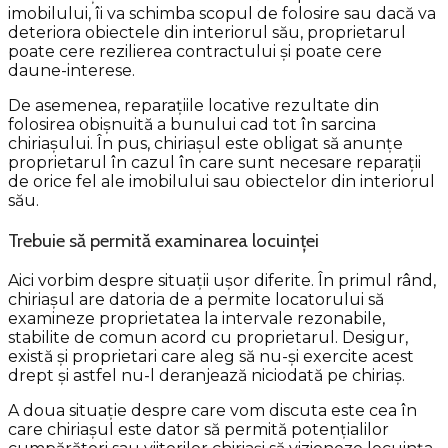
imobilului, îi va schimba scopul de folosire sau dacă va
deteriora obiectele din interiorul său, proprietarul
poate cere rezilierea contractului și poate cere
daune-interese.
De asemenea, reparațiile locative rezultate din
folosirea obișnuită a bunului cad tot în sarcina
chiriașului. În pus, chiriașul este obligat să anunțe
proprietarul în cazul în care sunt necesare reparații
de orice fel ale imobilului sau obiectelor din interiorul
său.
Trebuie să permită examinarea locuinței
Aici vorbim despre situații ușor diferite. În primul rând,
chiriașul are datoria de a permite locatorului să
examineze proprietatea la intervale rezonabile,
stabilite de comun acord cu proprietarul. Desigur,
există și proprietari care aleg să nu-și exercite acest
drept și astfel nu-l deranjează niciodată pe chiriaș.
A doua situație despre care vom discuta este cea în
care chiriașul este dator să permită potențialilor