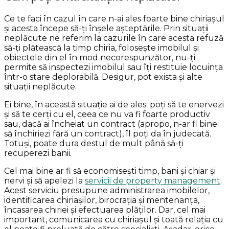
Ce te faci în cazul în care n-ai ales foarte bine chiriașul
și acesta începe să-ți înșele așteptările. Prin situații
neplăcute ne referim la cazurile în care acesta refuză
să-ți plătească la timp chiria, folosește imobilul și
obiectele din el în mod necorespunzător, nu-ți
permite să inspectezi imobilul sau îți restituie locuința
într-o stare deplorabilă. Desigur, pot exista și alte
situații neplăcute.
Ei bine, în această situație ai de ales: poți să te enervezi
și să te cerți cu el, ceea ce nu va fi foarte productiv
sau, dacă ai încheiat un contract (apropo, n-ar fi bine
să închiriezi fără un contract), îl poți da în judecată.
Totuși, poate dura destul de mult până să-ți
recuperezi banii.
Cel mai bine ar fi să economisești timp, bani și chiar și
nervi și să apelezi la
servicii de property management
.
Acest serviciu presupune administrarea imobilelor,
identificarea chiriașilor, birocrația și mentenanța,
încasarea chiriei și efectuarea plăților. Dar, cel mai
important, comunicarea cu chiriașul și toată relația cu