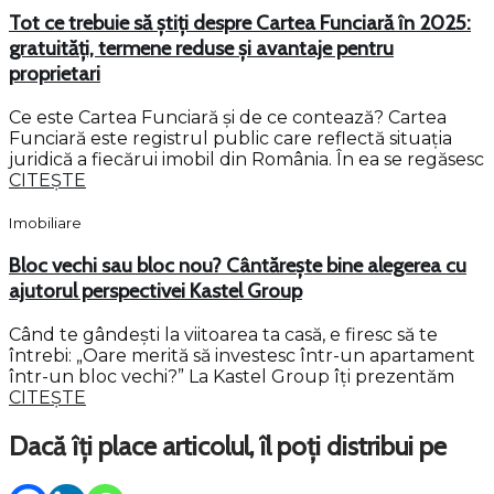
Tot ce trebuie să știți despre Cartea Funciară în 2025:
gratuități, termene reduse și avantaje pentru
proprietari
Ce este Cartea Funciară și de ce contează? Cartea
Funciară este registrul public care reflectă situația
juridică a fiecărui imobil din România. În ea se regăsesc
CITEȘTE
Imobiliare
Bloc vechi sau bloc nou? Cântărește bine alegerea cu
ajutorul perspectivei Kastel Group
Când te gândești la viitoarea ta casă, e firesc să te
întrebi: „Oare merită să investesc într-un apartament
într-un bloc vechi?” La Kastel Group îți prezentăm
CITEȘTE
Dacă îți place articolul, îl poți distribui pe