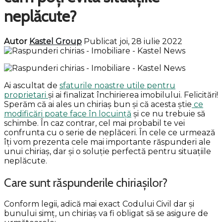
neplăcute?
Autor
Kastel Group
Publicat joi, 28 iulie 2022
Ai ascultat de
sfaturile noastre utile pentru
proprietari
și ai finalizat închirierea imobilului. Felicitări!
Sperăm că ai ales un chiriaș bun și că acesta știe
ce
modificări poate face în locuință
și ce nu trebuie să
schimbe. În caz contrar, cel mai probabil te vei
confrunta cu o serie de neplăceri. În cele ce urmează
îți vom prezenta cele mai importante răspunderi ale
unui chiriaș, dar și o soluție perfectă pentru situațiile
neplăcute.
Care sunt răspunderile chiriașilor?
Conform legii, adică mai exact Codului Civil dar și
bunului simț, un chiriaș va fi obligat să se asigure de