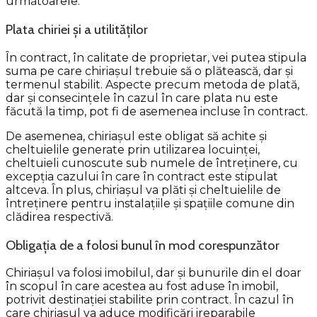
următoarele:
Plata chiriei și a utilităților
În contract, în calitate de proprietar, vei putea stipula
suma pe care chiriașul trebuie să o plătească, dar și
termenul stabilit. Aspecte precum metoda de plată,
dar și consecințele în cazul în care plata nu este
făcută la timp, pot fi de asemenea incluse în contract.
De asemenea, chiriașul este obligat să achite și
cheltuielile generate prin utilizarea locuinței,
cheltuieli cunoscute sub numele de întreținere, cu
excepția cazului în care în contract este stipulat
altceva. În plus, chiriașul va plăti și cheltuielile de
întreținere pentru instalațiile și spațiile comune din
clădirea respectivă.
Obligația de a folosi bunul în mod corespunzător
Chiriașul va folosi imobilul, dar și bunurile din el doar
în scopul în care acestea au fost aduse în imobil,
potrivit destinației stabilite prin contract. În cazul în
care chiriașul va aduce modificări ireparabile