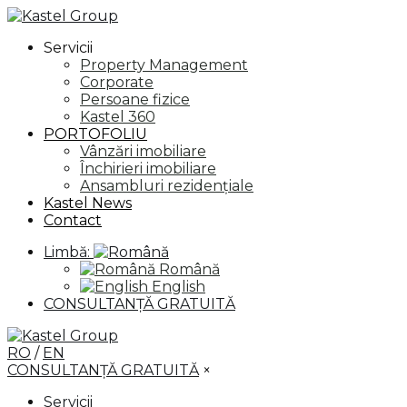
Servicii
Property Management
Corporate
Persoane fizice
Kastel 360
PORTOFOLIU
Vânzări imobiliare
Închirieri imobiliare
Ansambluri rezidențiale
Kastel News
Contact
Limbă:
Română
English
CONSULTANȚĂ GRATUITĂ
RO
/
EN
CONSULTANȚĂ GRATUITĂ
×
Servicii