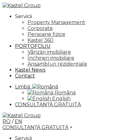
Servicii
Property Management
Corporate
Persoane fizice
Kastel 360
PORTOFOLIU
Vânzări imobiliare
Închirieri imobiliare
Ansambluri rezidențiale
Kastel News
Contact
Limbă:
Română
English
CONSULTANȚĂ GRATUITĂ
RO
/
EN
CONSULTANȚĂ GRATUITĂ
×
Servicii