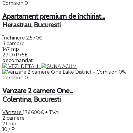
Comision 0
Apartament premium de închiriat...
Herastrau, Bucuresti
Închiriere
2.570€
3 camere
147 mp
2 / D+P+5E
decomandat
VEZI DETALII
SUNA ACUM
Comision 0
Vanzare 2 camere One...
Colentina, Bucuresti
Vânzare
176.600€
+ TVA
2 camere
71 mp
10 / P