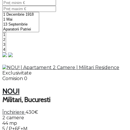
Exclusivitate
Comision 0
NOU!
Militari, Bucuresti
Închiriere
430€
2 camere
44 mp
5 / P+6E+M