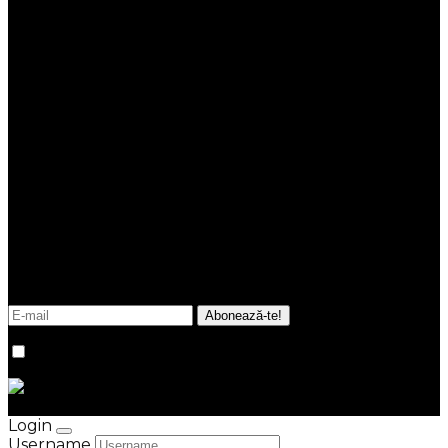
Tiktok
Link-uri utile
Termeni și condiții
Politica cookies
ANPC
NEWSLETTER
Fii la curent cu noutățile și tendințele din imobiliare.
Promitem că în inbox-ul tău vor ajunge doar
informații esențiale, utile, relevante, de fiecare dată
verificate de echipa noastră.
Sunt de acord cu
termenii și condițiile
site-ului.
© Kastel Group 2026
Credits
Login
Username