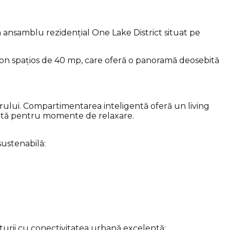
 ansamblu rezidențial One Lake District situat pe
con spațios de 40 mp, care oferă o panoramă deosebită
orului. Compartimentarea inteligentă oferă un living
fectă pentru momente de relaxare.
sustenabilă:
turii cu conectivitatea urbană excelentă: