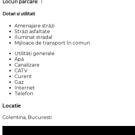
Locuri parcare:
1
Dotari si utilitati
Amenajare străzi
Străzi asfaltate
Iluminat stradal
Mijloace de transport în comun
Utilități generale
Apă
Canalizare
CATV
Curent
Gaz
Internet
Telefon
Locatie
Colentina,
Bucuresti
Meniu