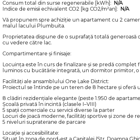
Consum total din surse regenerabile [kWh]:
N/A
Indice de emisii echivalent CO2 [kg CO2/m²an]:
N/A
Vă propunem spre achiziție un apartament cu 2 camere m
malul lacului Plumbuita.
Proprietatea dispune de o suprafață totală generoasă d
cu vedere către lac.
Compartimentare și finisaje:
Locuința este în curs de finalizare și se predă complet
luminos cu bucătărie integrată, un dormitor primitor, 
Facilități ale ansamblului One Lake District:
Proiectul se întinde pe un teren de 8 hectare și oferă 
8 clădiri rezidențiale elegante (peste 1.950 de apartam
Școală privată în incintă (clasele I–VIII)
5 spații comerciale cu servicii diverse la parter
Locuri de joacă moderne, facilități sportive și zone de 
5 niveluri supraterane de parcare
Locație și accesibilitate:
Situat în zona de nord-est a Capitalei (Str. Doamna Ghi