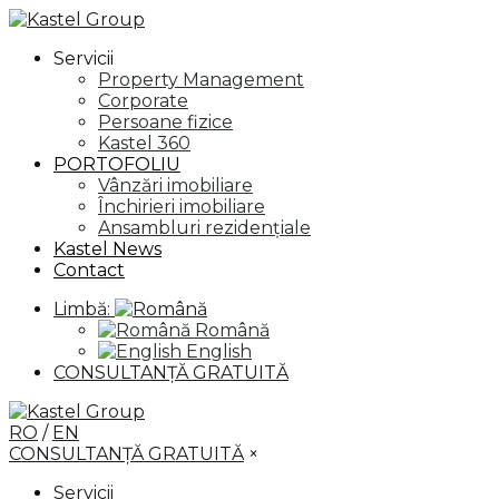
Servicii
Property Management
Corporate
Persoane fizice
Kastel 360
PORTOFOLIU
Vânzări imobiliare
Închirieri imobiliare
Ansambluri rezidențiale
Kastel News
Contact
Limbă:
Română
English
CONSULTANȚĂ GRATUITĂ
RO
/
EN
CONSULTANȚĂ GRATUITĂ
×
Servicii