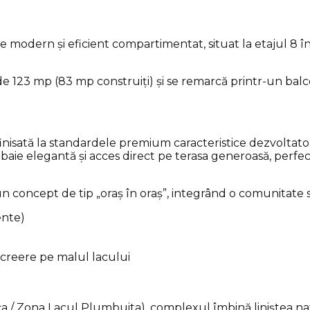
odern și eficient compartimentat, situat la etajul 8 în
e 123 mp (83 mp construiți) și se remarcă printr-un bal
 finisată la standardele premium caracteristice dezvoltat
o baie elegantă și acces direct pe terasa generoasă, per
un concept de tip „oraș în oraș”, integrând o comunitate 
ente)
recreere pe malul lacului
ca / Zona Lacul Plumbuita), complexul îmbină liniștea na