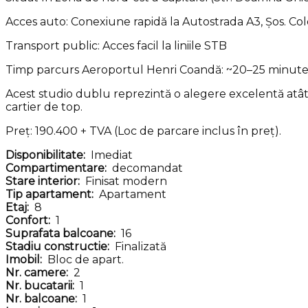
Acces auto: Conexiune rapidă la Autostrada A3, Șos. Cole
Transport public: Acces facil la liniile STB
Timp parcurs Aeroportul Henri Coandă: ~20–25 minut
Acest studio dublu reprezintă o alegere excelentă atât p
cartier de top.
Preț: 190.400 + TVA (Loc de parcare inclus în preț).
Disponibilitate:
Imediat
Compartimentare:
decomandat
Stare interior:
Finisat modern
Tip apartament:
Apartament
Etaj:
8
Confort:
1
Suprafata balcoane:
16
Stadiu constructie:
Finalizată
Imobil:
Bloc de apart.
Nr. camere:
2
Nr. bucatarii:
1
Nr. balcoane:
1