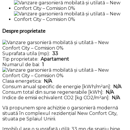
Despre proprietate
Suprafata utila (mp):
33
Tip proprietate:
Apartament
Numarul de bai:
1
Clasa energetica:
N/A
Consum anual specific de energie [kWh/m²an]:
N/A
Consum total din surse regenerabile [kWh]:
N/A
Indice de emisii echivalent CO2 [kg CO2/m²an]:
N/A
Vă propunem spre achiziție o garsonieră modernă
situată în complexul rezidențial New Confort City,
situata pe Splaiul Unirii.
Imobilul are o suprafață utilă: 33 mp de spațiu bine