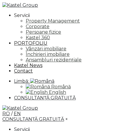
Servicii
Property Management
Corporate
Persoane fizice
Kastel 360
PORTOFOLIU
Vânzări imobiliare
Închirieri imobiliare
Ansambluri rezidențiale
Kastel News
Contact
Limbă:
Română
English
CONSULTANȚĂ GRATUITĂ
RO
/
EN
CONSULTANȚĂ GRATUITĂ
×
Servicii