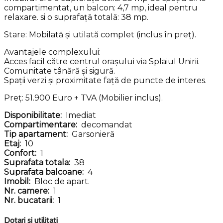
compartimentat, un balcon: 4,7 mp, ideal pentru
relaxare. si o suprafață totală: 38 mp.
Stare: Mobilată și utilată complet (inclus în preț).
Avantajele complexului:
Acces facil către centrul orașului via Splaiul Unirii.
Comunitate tânără și sigură.
Spații verzi și proximitate față de puncte de interes.
Preț: 51.900 Euro + TVA (Mobilier inclus).
Disponibilitate:
Imediat
Compartimentare:
decomandat
Tip apartament:
Garsonieră
Etaj:
10
Confort:
1
Suprafata totala:
38
Suprafata balcoane:
4
Imobil:
Bloc de apart.
Nr. camere:
1
Nr. bucatarii:
1
Dotari si utilitati