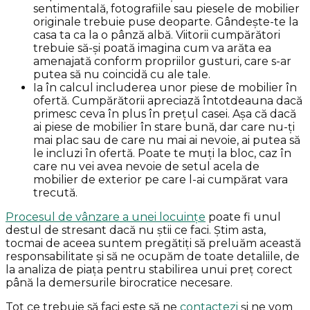
sentimentală, fotografiile sau piesele de mobilier
originale trebuie puse deoparte. Gândește-te la
casa ta ca la o pânză albă. Viitorii cumpărători
trebuie să-și poată imagina cum va arăta ea
amenajată conform propriilor gusturi, care s-ar
putea să nu coincidă cu ale tale.
Ia în calcul includerea unor piese de mobilier în
ofertă. Cumpărătorii apreciază întotdeauna dacă
primesc ceva în plus în prețul casei. Așa că dacă
ai piese de mobilier în stare bună, dar care nu-ți
mai plac sau de care nu mai ai nevoie, ai putea să
le incluzi în ofertă. Poate te muți la bloc, caz în
care nu vei avea nevoie de setul acela de
mobilier de exterior pe care l-ai cumpărat vara
trecută.
Procesul de vânzare a unei locuințe
poate fi unul
destul de stresant dacă nu știi ce faci. Știm asta,
tocmai de aceea suntem pregătiți să preluăm această
responsabilitate și să ne ocupăm de toate detaliile, de
la analiza de piața pentru stabilirea unui preț corect
până la demersurile birocratice necesare.
Tot ce trebuie să faci este să ne
contactezi
și ne vom