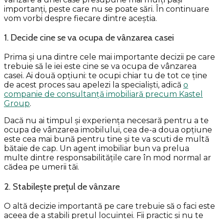
importanți, peste care nu se poate sări. În continuare
vom vorbi despre fiecare dintre aceștia.
1. Decide cine se va ocupa de vânzarea casei
Prima și una dintre cele mai importante decizii pe care
trebuie să le iei este cine se va ocupa de vânzarea
casei. Ai două opțiuni: te ocupi chiar tu de tot ce ține
de acest proces sau apelezi la specialiști, adică
o
companie de consultanță imobiliară precum Kastel
Group
.
Dacă nu ai timpul și experiența necesară pentru a te
ocupa de vânzarea imobilului, cea de-a doua opțiune
este cea mai bună pentru tine și te va scuti de multă
bătaie de cap. Un agent imobiliar bun va prelua
multe dintre responsabilitățile care în mod normal ar
cădea pe umerii tăi.
2. Stabilește prețul de vânzare
O altă decizie importantă pe care trebuie să o faci este
aceea de a stabili prețul locuinței. Fii practic și nu te