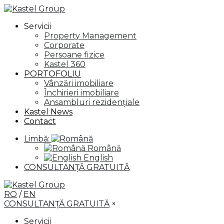
Servicii
Property Management
Corporate
Persoane fizice
Kastel 360
PORTOFOLIU
Vânzări imobiliare
Închirieri imobiliare
Ansambluri rezidențiale
Kastel News
Contact
Limbă:
Română
English
CONSULTANȚĂ GRATUITĂ
RO
/
EN
CONSULTANȚĂ GRATUITĂ
×
Servicii