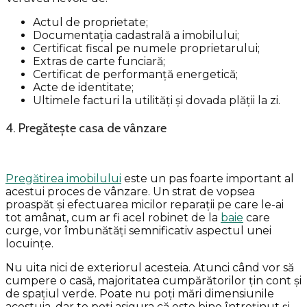
Actul de proprietate;
Documentația cadastrală a imobilului;
Certificat fiscal pe numele proprietarului;
Extras de carte funciară;
Certificat de performanță energetică;
Acte de identitate;
Ultimele facturi la utilități și dovada plății la zi.
4. Pregătește casa de vânzare
Pregătirea imobilului
este un pas foarte important al
acestui proces de vânzare. Un strat de vopsea
proaspăt și efectuarea micilor reparații pe care le-ai
tot amânat, cum ar fi acel robinet de la
baie
care
curge, vor îmbunătăți semnificativ aspectul unei
locuințe.
Nu uita nici de exteriorul acesteia. Atunci când vor să
cumpere o casă, majoritatea cumpărătorilor țin cont și
de spațiul verde. Poate nu poți mări dimensiunile
acestuia, dar te poți asigura că este bine întreținut și