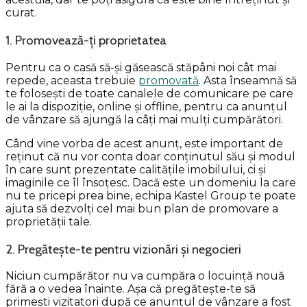
curat.
1. Promovează-ți proprietatea
Pentru ca o casă să-și găsească stăpâni noi cât mai
repede, aceasta trebuie
promovată
. Asta înseamnă să
te folosești de toate canalele de comunicare pe care
le ai la dispoziție, online și offline, pentru ca anunțul
de vânzare să ajungă la câți mai mulți cumpărători.
Când vine vorba de acest anunț, este important de
reținut că nu vor conta doar conținutul său și modul
în care sunt prezentate calitățile imobilului, ci și
imaginile ce îl însoțesc. Dacă este un domeniu la care
nu te pricepi prea bine, echipa Kastel Group te poate
ajuta să dezvolți cel mai bun plan de promovare a
proprietății tale.
2. Pregătește-te pentru vizionări și negocieri
Niciun cumpărător nu va cumpăra o locuință nouă
fără a o vedea înainte. Așa că pregătește-te să
primești vizitatori după ce anunțul de vânzare a fost