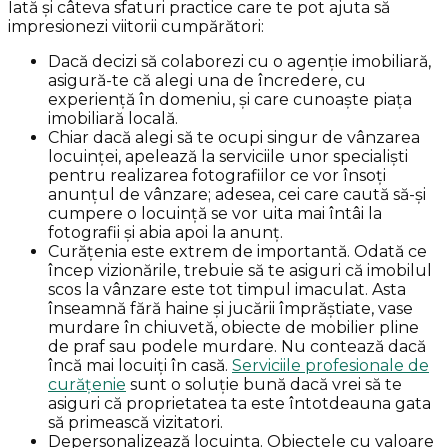
Iată și câteva sfaturi practice care te pot ajuta să
impresionezi viitorii cumpărători:
Dacă decizi să colaborezi cu o agenție imobiliară,
asigură-te că alegi una de încredere, cu
experiență în domeniu, și care cunoaște piața
imobiliară locală.
Chiar dacă alegi să te ocupi singur de vânzarea
locuinței, apelează la serviciile unor specialiști
pentru realizarea fotografiilor ce vor însoți
anunțul de vânzare; adesea, cei care caută să-și
cumpere o locuință se vor uita mai întâi la
fotografii și abia apoi la anunț.
Curățenia este extrem de importantă. Odată ce
încep vizionările, trebuie să te asiguri că imobilul
scos la vânzare este tot timpul imaculat. Asta
înseamnă fără haine și jucării împrăștiate, vase
murdare în chiuvetă, obiecte de mobilier pline
de praf sau podele murdare. Nu contează dacă
încă mai locuiți în casă.
Serviciile profesionale de
curățenie
sunt o soluție bună dacă vrei să te
asiguri că proprietatea ta este întotdeauna gata
să primească vizitatori.
Depersonalizează locuința. Obiectele cu valoare