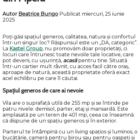
Autor
Beatrice Bungo
Publicat miercuri, 25 iunie
2025
Poți găsi spațiul generos, calitatea, natura și confortul
într-un singur loc? Răspunsul este un „DA, categoric”.
La
Kastel Group
, nu promovăm doar proprietăți, ci
locuri care întrunesc toate nevoile tale locative, care
pot deveni, cu ușurință,
acasă
pentru tine. Situată
într-un cartier mult râvnit, cu acces facil către oraș,
aproape de natură, această proprietate oferă exact
acel echilibru pe care îl căutai.
Spațiul generos de care ai nevoie
Vila are o suprafață utilă de 255 mp și se întinde pe
patru nivele: demisol, parter, etaj și mansardă. Este
amplasată pe un teren de 401 mp, ceea ce înseamnă
că dispune de un spațiu generos și în exterior.
Parterul te întâmpină cu un living spațios și luminos, o
bucătărie, cameră pentru birou sau pentru oaspeți și