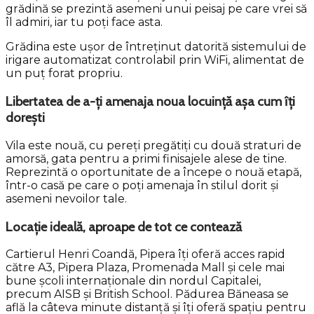
grădină se prezintă asemeni unui peisaj pe care vrei să
îl admiri, iar tu poți face asta.
Grădina este ușor de întreținut datorită sistemului de
irigare automatizat controlabil prin WiFi, alimentat de
un puț forat propriu.
Libertatea de a-ți amenaja noua locuință așa cum îți
dorești
Vila este nouă, cu pereți pregătiți cu două straturi de
amorsă, gata pentru a primi finisajele alese de tine.
Reprezintă o oportunitate de a începe o nouă etapă,
într-o casă pe care o poți amenaja în stilul dorit și
asemeni nevoilor tale.
Locație ideală, aproape de tot ce contează
Cartierul Henri Coandă, Pipera îți oferă acces rapid
către A3, Pipera Plaza, Promenada Mall și cele mai
bune școli internaționale din nordul Capitalei,
precum AISB și British School. Pădurea Băneasa se
află la câteva minute distanță și îți oferă spațiu pentru