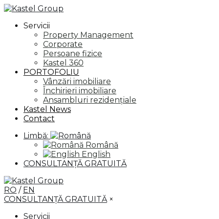
Servicii
Property Management
Corporate
Persoane fizice
Kastel 360
PORTOFOLIU
Vânzări imobiliare
Închirieri imobiliare
Ansambluri rezidențiale
Kastel News
Contact
Limbă:
Română
English
CONSULTANȚĂ GRATUITĂ
RO
/
EN
CONSULTANȚĂ GRATUITĂ
×
Servicii