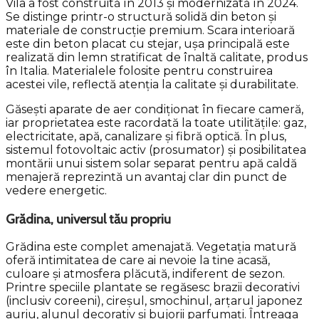
Vila a fost construită în 2013 și modernizată în 2024.
Se distinge printr-o structură solidă din beton și
materiale de construcție premium. Scara interioară
este din beton placat cu stejar, ușa principală este
realizată din lemn stratificat de înaltă calitate, produs
în Italia. Materialele folosite pentru construirea
acestei vile, reflectă atenția la calitate și durabilitate.
Găsești aparate de aer condiționat în fiecare cameră,
iar proprietatea este racordată la toate utilitățile: gaz,
electricitate, apă, canalizare și fibră optică. În plus,
sistemul fotovoltaic activ (prosumator) și posibilitatea
montării unui sistem solar separat pentru apă caldă
menajeră reprezintă un avantaj clar din punct de
vedere energetic.
Grădina, universul tău propriu
Grădina este complet amenajată. Vegetația matură
oferă intimitatea de care ai nevoie la tine acasă,
culoare și atmosfera plăcută, indiferent de sezon.
Printre speciile plantate se regăsesc brazii decorativi
(inclusiv coreeni), cireșul, smochinul, arțarul japonez
auriu, alunul decorativ și bujorii parfumați. Întreaga