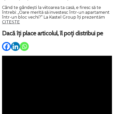
Când te gândești la viitoarea ta casă, e firesc să te
întrebi: „Oare merită să investesc într-un apartament
într-un bloc vechi?” La Kastel Group îți prezentăm
CITEȘTE
Dacă îți place articolul, îl poți distribui pe
Meniu
Servicii
Property Management
Persoane fizice
Corporate
Kastel 360
Portofoliu
Vânzări
Închirieri
Ansambluri rezidentiale
Despre noi