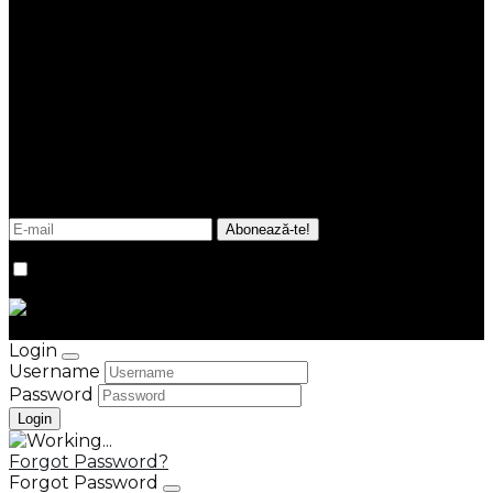
ANPC
NEWSLETTER
Fii la curent cu noutățile și tendințele din imobiliare.
Promitem că în inbox-ul tău vor ajunge doar
informații esențiale, utile, relevante, de fiecare dată
verificate de echipa noastră.
Sunt de acord cu
termenii și condițiile
site-ului.
© Kastel Group 2026
Credits
Login
Username
Password
Forgot Password?
Forgot Password