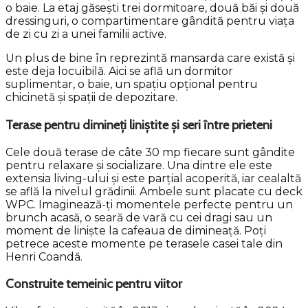
o baie. La etaj găsești trei dormitoare, două băi și două
dressinguri, o compartimentare gândită pentru viața
de zi cu zi a unei familii active.
Un plus de bine în reprezintă mansarda care există și
este deja locuibilă. Aici se află un dormitor
suplimentar, o baie, un spațiu opțional pentru
chicinetă și spații de depozitare.
Terase pentru dimineți liniștite și seri între prieteni
Cele două terase de câte 30 mp fiecare sunt gândite
pentru relaxare și socializare. Una dintre ele este
extensia living-ului și este parțial acoperită, iar cealaltă
se află la nivelul grădinii. Ambele sunt placate cu deck
WPC. Imaginează-ți momentele perfecte pentru un
brunch acasă, o seară de vară cu cei dragi sau un
moment de liniște la cafeaua de dimineață. Poți
petrece aceste momente pe terasele casei tale din
Henri Coandă.
Construite temeinic pentru viitor