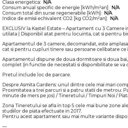
Clasa energetica:
N/A
Consum anual specific de energie [kWh/m²an]:
N/A
Consum total din surse regenerabile [kWh]:
N/A
Indice de emisii echivalent CO2 [kg CO2/m²an]:
N/A
EXCLUSIV la Kastel Estate – Apartament cu 3 Camere in a
utilata | Disponibil atat pentru locuinta, cat si pentru bi
Apartamentul de 3 camere, decomandat, este amplasat in
cat si pentru cupluri tinere sau persoane celibatare ce 
Apartamentul dispune de doua dormitoare si doua bai, pl
complet (in functie de necesitati si disponibilitate se 
Pretul include loc de parcare.
Despre Asmita Gardens: unul dintre cele mai mari complex
Proximitatea a trei parcuri si a patru statii de metrou: 
minute de mers pe jos) / Tineretului / Timpuri Noi / Pia
Zona Tineretului se afla in top 5 cele mai bune zone ale 
studiilor de piata efectuate in 2017.
Pentru acest apartament sau mai multe variante disponi
—