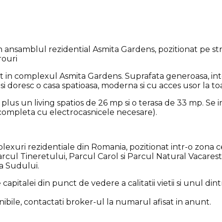
nsamblul rezidential Asmita Gardens, pozitionat pe strad
rouri
 complexul Asmita Gardens. Suprafata generoasa, intelig
isi doresc o casa spatioasa, moderna si cu acces usor la t
us un living spatios de 26 mp si o terasa de 33 mp. Se in
va completa cu electrocasnicele necesare).
uri rezidentiale din Romania, pozitionat intr-o zona cent
Parcul Tineretului, Parcul Carol si Parcul Natural Vacarest
ta Sudului.
capitalei din punct de vedere a calitatii vietii si unul di
bile, contactati broker-ul la numarul afisat in anunt.