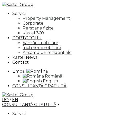
Servicii
Property Management
Corporate
Persoane fizice
Kastel 360
PORTOFOLIU
Vânzări imobiliare
Închirieri imobiliare
Ansambluri rezidențiale
Kastel News
Contact
Limbă:
Română
English
CONSULTANȚĂ GRATUITĂ
RO
/
EN
CONSULTANȚĂ GRATUITĂ
×
Servicii