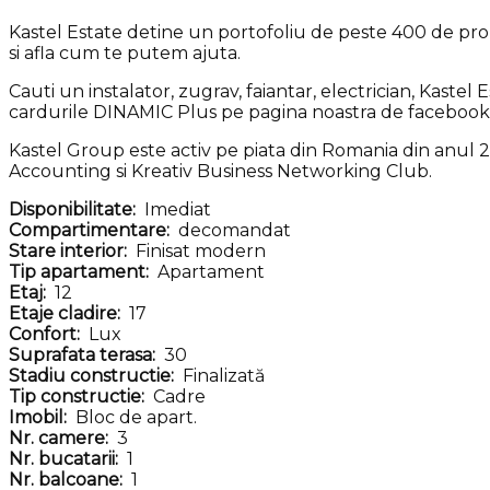
Kastel Estate detine un portofoliu de peste 400 de prop
si afla cum te putem ajuta.
Cauti un instalator, zugrav, faiantar, electrician, Kaste
cardurile DINAMIC Plus pe pagina noastra de facebook:
Kastel Group este activ pe piata din Romania din anul 201
Accounting si Kreativ Business Networking Club.
Disponibilitate:
Imediat
Compartimentare:
decomandat
Stare interior:
Finisat modern
Tip apartament:
Apartament
Etaj:
12
Etaje cladire:
17
Confort:
Lux
Suprafata terasa:
30
Stadiu constructie:
Finalizată
Tip constructie:
Cadre
Imobil:
Bloc de apart.
Nr. camere:
3
Nr. bucatarii:
1
Nr. balcoane:
1