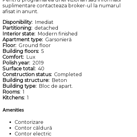
suplimentare contacteaza broker-ul la numarul
afisat in anunt.
Disponibility:
Imediat
Partitioning:
detached
Interior state:
Modern finished
Apartment type:
Garsonieră
Floor:
Ground floor
Building floors:
5
Comfort:
Lux
Polish year:
2019
Surface total:
40
Construction status:
Completed
Building structure:
Beton
Building type:
Bloc de apart.
Rooms:
1
Kitchens:
1
Amenities
Contorizare
Contor căldură
Contor electric