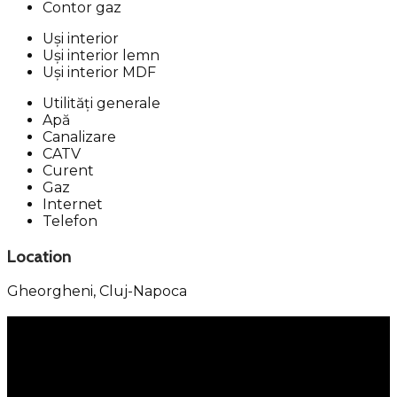
Contor gaz
Uși interior
Uși interior lemn
Uși interior MDF
Utilități generale
Apă
Canalizare
CATV
Curent
Gaz
Internet
Telefon
Location
Gheorgheni,
Cluj-Napoca
Menu
Services
Property Management
Individual Services