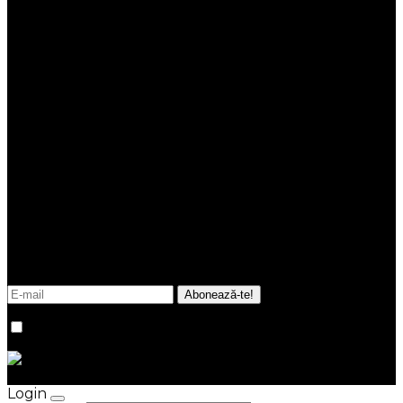
Tiktok
Link-uri utile
Termeni și condiții
Politica cookies
ANPC
NEWSLETTER
Fii la curent cu noutățile și tendințele din imobiliare.
Promitem că în inbox-ul tău vor ajunge doar
informații esențiale, utile, relevante, de fiecare dată
verificate de echipa noastră.
Sunt de acord cu
termenii și condițiile
site-ului.
© Kastel Group 2026
Credits
Login