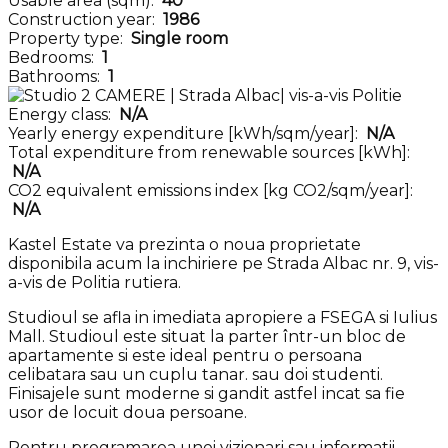
Usable area (sqm):
40
Construction year:
1986
Property type:
Single room
Bedrooms:
1
Bathrooms:
1
Energy class:
N/A
Yearly energy expenditure [kWh/sqm/year]:
N/A
Total expenditure from renewable sources [kWh]:
N/A
CO2 equivalent emissions index [kg CO2/sqm/year]:
N/A
Kastel Estate va prezinta o noua proprietate
disponibila acum la inchiriere pe Strada Albac nr. 9, vis-
a-vis de Politia rutiera.
Studioul se afla in imediata apropiere a FSEGA si Iulius
Mall. Studioul este situat la parter într-un bloc de
apartamente si este ideal pentru o persoana
celibatara sau un cuplu tanar. sau doi studenti.
Finisajele sunt moderne si gandit astfel incat sa fie
usor de locuit doua persoane.
Pentru programarea unei vizionari sau informatii