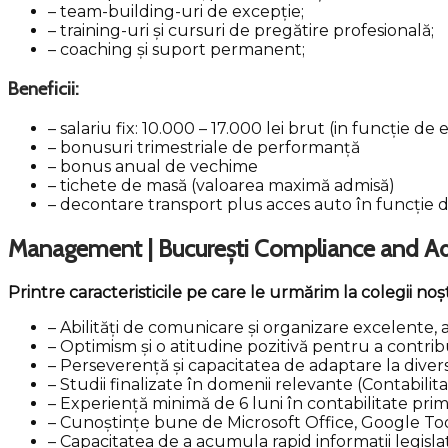
– team-building-uri de excepție;
– training-uri și cursuri de pregătire profesională;
– coaching și suport permanent;
Beneficii:
– salariu fix: 10.000 – 17.000 lei brut (in funcție de
– bonusuri trimestriale de performanță
– bonus anual de vechime
– tichete de masă (valoarea maximă admisă)
– decontare transport plus acces auto în funcție d
Management | București
Compliance and Adm
Printre caracteristicile pe care le urmărim la colegii noșt
– Abilități de comunicare și organizare excelente, a
– Optimism și o atitudine pozitivă pentru a contrib
– Perseverență și capacitatea de adaptare la diverse
– Studii finalizate în domenii relevante (Contabilita
– Experiență minimă de 6 luni în contabilitate primar
– Cunoștințe bune de Microsoft Office, Google Tools,
– Capacitatea de a acumula rapid informații legisla