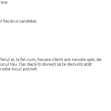
nice;
l fiecărui candidat;
lul ei, la fel cum, fiecare client are nevoile sale, de
cul tău. Dar dacă îți dorești să te dezvolți atât
i este locul potrivit.