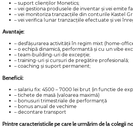
– suport clienților Monetics;
– vei gestiona produsele de inventar și vei emite fa
– vei monitoriza tranzacțiile din conturile Kastel G
– vei verifica lunar tranzacțiile efectuate și vei înr
Avantaje
:
– desfășurarea activității în regim mixt (home-office
– o echipă dinamică, performantă și cu un vibe exc
– team-building-uri de excepție;
– training-uri și cursuri de pregătire profesională;
– coaching și suport permanent;
Beneficii:
– salariu fix: 4500 – 7000 lei brut (in functie de ex
– tichete de masă (valoarea maximă)
– bonusuri trimestriale de performanță
– bonus anual de vechime
– decontare transport
Printre caracteristicile pe care le urmărim de la colegii no