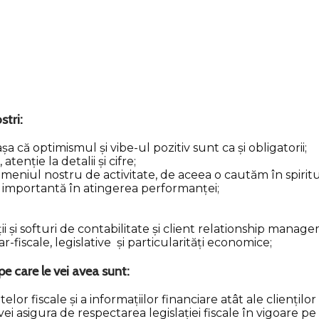
stri:
 că optimismul și vibe-ul pozitiv sunt ca și obligatorii;
tenție la detalii și cifre;
meniul nostru de activitate, de aceea o cautăm în spiritu
ste importantă în atingerea performanței;
ii și softuri de contabilitate și client relationship manag
-fiscale, legislative și particularități economice;
 pe care le vei avea sunt:
fiscale și a informațiilor financiare atât ale clienților 
 vei asigura de respectarea legislației fiscale în vigoare p