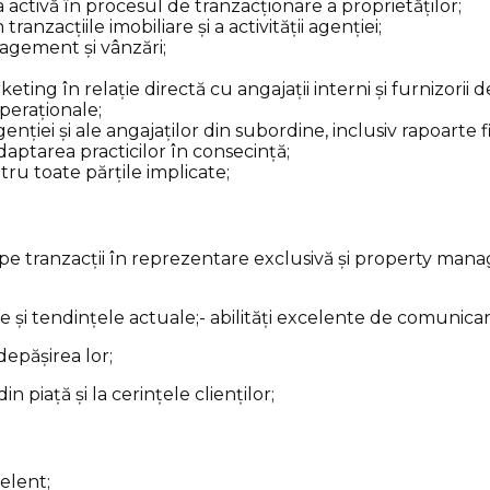
a activă în procesul de tranzacționare a proprietăților;
ranzacțiile imobiliare și a activității agenției;
gement și vânzări;
ing în relație directă cu angajații interni și furnizorii d
operaționale;
nției și ale angajaților din subordine, inclusiv rapoarte fi
daptarea practicilor în consecință;
tru toate părțile implicate;
t pe tranzacții în reprezentare exclusivă și property ma
e și tendințele actuale;- abilități excelente de comunicare,
depășirea lor;
n piață și la cerințele clienților;
elent;