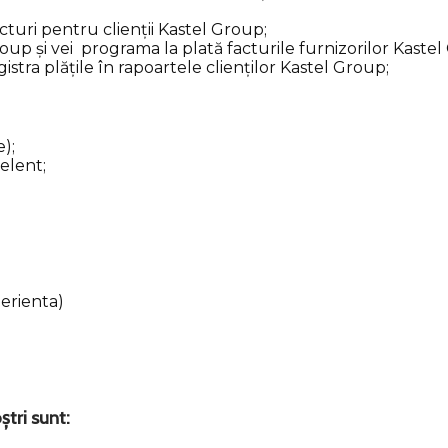
cturi pentru clienții Kastel Group;
roup și vei programa la plată facturile furnizorilor Kaste
egistra plățile în rapoartele clienților Kastel Group;
);
elent;
perienta)
ștri sunt: