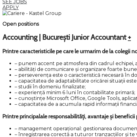
SEE JOBS
APPLY
Open positions
Accounting | București
Junior Accountant
+
Printre caracteristicile pe care le urmarim de la colegii no
– punem accent pe atmosfera din cadrul echipei, așa
– abilități de comunicare și organizare foarte bune, a
– perseverența este o caracteristică necesară în do
– capacitatea de adaptabilitate oricărei situații e
– studii în domeniu finalizate;
– experiență minim 6 luni în contabilitate primară;
– cunoștințe Microsoft Office, Google Tools, aplicaț
– capacitatea de a acumula rapid informații financiar
Printre principalale responsabilități, avantaje și beneficii
– management operațional: gestionarea documentelor 
– înregistrarea corectă a tuturor tranzacțiilor și te