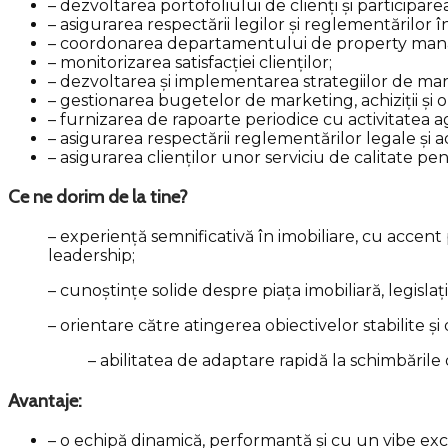
– dezvoltarea portofoliului de clienți și participare
– asigurarea respectării legilor și reglementărilor în t
– coordonarea departamentului de property mana
– monitorizarea satisfacției clienților;
– dezvoltarea și implementarea strategiilor de market
– gestionarea bugetelor de marketing, achiziții și 
– furnizarea de rapoarte periodice cu activitatea age
– asigurarea respectării reglementărilor legale și a
– asigurarea clienților unor serviciu de calitate pen
Ce ne dorim de la tine?
– experiență semnificativă în imobiliare, cu accen
leadership;
– cunoștințe solide despre piața imobiliară, legislați
– orientare către atingerea obiectivelor stabilite și 
– abilitatea de adaptare rapidă la schimbările di
Avantaje:
– o echipă dinamică, performantă și cu un vibe exc