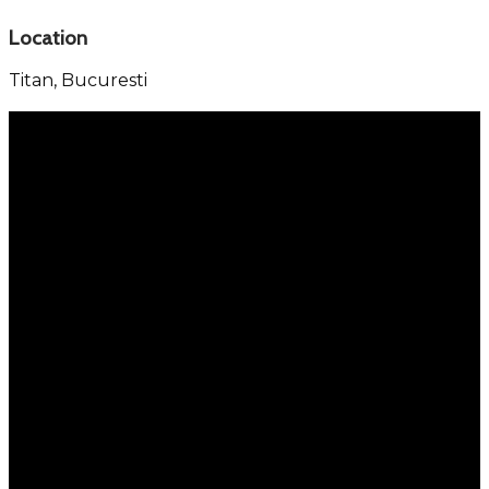
Location
Titan,
Bucuresti
Menu
Services
Property Management
Individual Services
Company Services
Kastel 360
Portfolio
Selling
Leasing
Residential complexes
About Us
Careers
Off Market
Testimoniale
Contact