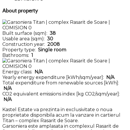
About property
Built surface (sqm):
38
Usable area (sqm):
30
Construction year:
2008
Property type:
Single room
Bathrooms:
1
Energy class:
N/A
Yearly energy expenditure [kWh/sqm/year]:
N/A
Total expenditure from renewable sources [kWh]:
N/A
CO2 equivalent emissions index [kg CO2/sqm/year]:
N/A
Kastel Estate va prezinta in exclusivitate o noua
proprietate disponibila acum la vanzare in cartierul
Titan – complex Rasarit de Soare.
Garsoniera este amplasata in complexul Rasarit de