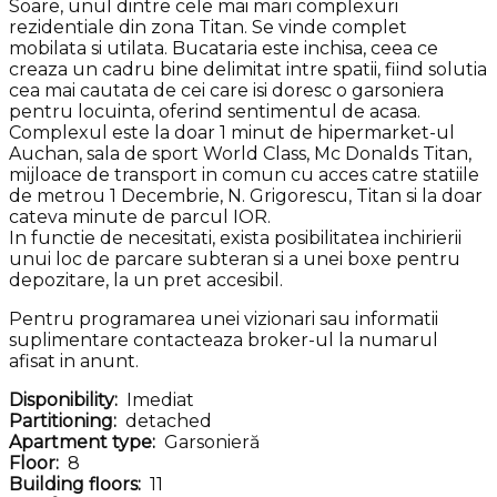
Soare, unul dintre cele mai mari complexuri
rezidentiale din zona Titan. Se vinde complet
mobilata si utilata. Bucataria este inchisa, ceea ce
creaza un cadru bine delimitat intre spatii, fiind solutia
cea mai cautata de cei care isi doresc o garsoniera
pentru locuinta, oferind sentimentul de acasa.
Complexul este la doar 1 minut de hipermarket-ul
Auchan, sala de sport World Class, Mc Donalds Titan,
mijloace de transport in comun cu acces catre statiile
de metrou 1 Decembrie, N. Grigorescu, Titan si la doar
cateva minute de parcul IOR.
In functie de necesitati, exista posibilitatea inchirierii
unui loc de parcare subteran si a unei boxe pentru
depozitare, la un pret accesibil.
Pentru programarea unei vizionari sau informatii
suplimentare contacteaza broker-ul la numarul
afisat in anunt.
Disponibility:
Imediat
Partitioning:
detached
Apartment type:
Garsonieră
Floor:
8
Building floors:
11