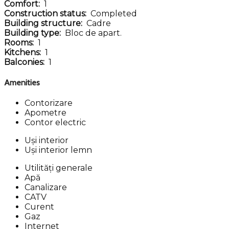
Comfort:
1
Construction status:
Completed
Building structure:
Cadre
Building type:
Bloc de apart.
Rooms:
1
Kitchens:
1
Balconies:
1
Amenities
Contorizare
Apometre
Contor electric
Uși interior
Uși interior lemn
Utilități generale
Apă
Canalizare
CATV
Curent
Gaz
Internet