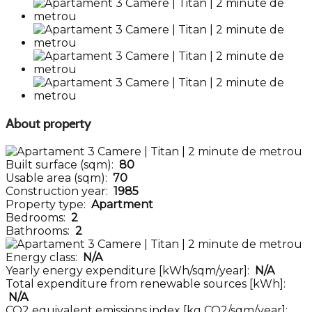
About property
Built surface (sqm):
80
Usable area (sqm):
70
Construction year:
1985
Property type:
Apartment
Bedrooms:
2
Bathrooms:
2
Energy class:
N/A
Yearly energy expenditure [kWh/sqm/year]:
N/A
Total expenditure from renewable sources [kWh]:
N/A
CO2 equivalent emissions index [kg CO2/sqm/year]: