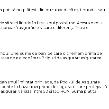
 poți să nu plătești din buzunar dacă ești inundat sau
 stați liniștiți în fața unui posibil risc. Acesta e rolul
cționează asigurările și care e diferența între o
schimbul unei sume de bani pe care o chemăm primă de
tea de a alege între 2 tipuri de asigurări: asigurarea
ganismul înființat prin lege, de Pool-ul de Asigurare
acoperite în baza unei prime de asigurare care protejează
e asigurări variază între
50 și 130 RON
. Suma plătită