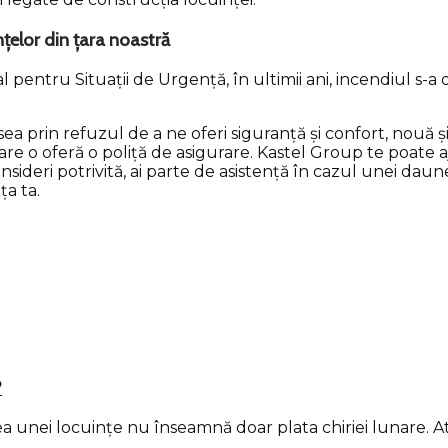
nțelor din țara noastră
pentru Situații de Urgență, în ultimii ani, incendiul s-a 
ea prin refuzul de a ne oferi siguranță și confort, nouă și
re o oferă o poliță de asigurare. Kastel Group te poate aj
sideri potrivită, ai parte de asistență în cazul unei daune
ța ta.
?
unei locuințe nu înseamnă doar plata chiriei lunare. Atât 