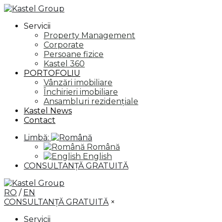
Servicii
Property Management
Corporate
Persoane fizice
Kastel 360
PORTOFOLIU
Vânzări imobiliare
Închirieri imobiliare
Ansambluri rezidențiale
Kastel News
Contact
Limbă:
Română
English
CONSULTANȚĂ GRATUITĂ
RO
/
EN
CONSULTANȚĂ GRATUITĂ
×
Servicii