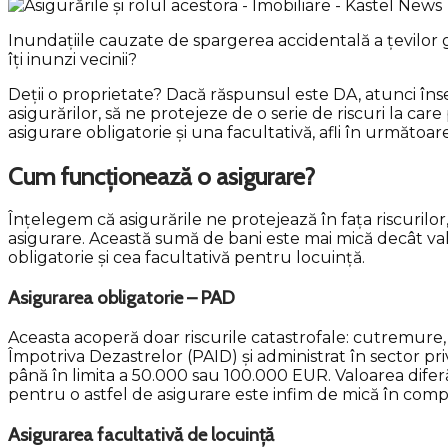
Inundațiile cauzate de spargerea accidentală a țevilor
îți inunzi vecinii?
Deții o proprietate? Dacă răspunsul este DA, atunci înseamn
asigurărilor, să ne protejeze de o serie de riscuri la car
asigurare obligatorie și una facultativă, afli în următoar
Cum funcționează o asigurare?
Înțelegem că asigurările ne protejează în fața riscuri
asigurare. Această sumă de bani este mai mică decât valo
obligatorie și cea facultativă pentru locuință.
Asigurarea obligatorie – PAD
Aceasta acoperă doar riscurile catastrofale: cutremure, 
Împotriva Dezastrelor (PAID) și administrat în sector pr
până în limita a
50.000 sau 100.000 EUR
. Valoarea difer
pentru o astfel de asigurare este infim de mică în compa
Asigurarea facultativă de locuință