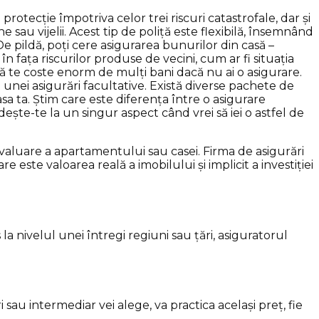
rotecție împotriva celor trei riscuri catastrofale, dar și
 sau vijelii. Acest tip de poliță este flexibilă, însemnând
e pildă, poți cere asigurarea bunurilor din casă –
 în fața riscurilor produse de vecini, cum ar fi situația
 să te coste enorm de mulți bani dacă nu ai o asigurare.
a unei asigurări facultative. Există diverse pachete de
casa ta. Știm care este diferența între o asigurare
ște-te la un singur aspect când vrei să iei o astfel de
 o evaluare a apartamentului sau casei. Firma de asigurări
 este valoarea reală a imobilului și implicit a investiției
a nivelul unei întregi regiuni sau țări, asiguratorul
 sau intermediar vei alege, va practica același preț, fie