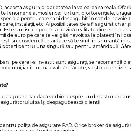
 aceasta asigură proprietatea la valoarea sa reală. Oferă p
alte fenomene atmosferice: furtuni, ploi torențiale, uragane
speciale pentru care să fii despăgubit în caz de nevoie. D
e, instalații, etc. Ai posibilitatea de a fi asigurat chiar și
r. Este un risc ce poate să devină realitate din senin, dar
i de euro pe care te vei găsi nevoit să le plătești în lips
ești și consideri că te-ar face să te simți în siguranță în 
că să optezi pentru una singură sau pentru amândouă. Gânde
r că banii pe care i-ai investit sunt asigurați, se recomandă
lului, iar în urma evaluării făcute, va ști cu precizie care
ate?
e o asigurare. Iar dacă vorbim despre un dezastru produs l
 asigurătorului să își despăgubească clienții.
ț pentru polița de asigurare PAD. Orice broker de asigurări
i legate de construcția locuinței.