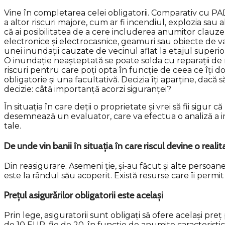
Vine în completarea celei obligatorii. Comparativ cu PAD,
a altor riscuri majore, cum ar fi incendiul, explozia sau 
că ai posibilitatea de a cere includerea anumitor clauze 
electronice și electrocasnice, geamuri sau obiecte de valoar
unei inundații cauzate de vecinul aflat la etajul superio
O inundație neașteptată se poate solda cu reparații de mi
riscuri pentru care poți opta în funcție de ceea ce îți dor
obligatorie și una facultativă. Decizia îți aparține, da
decizie: câtă importanță acorzi siguranței?
În situația în care deții o proprietate și vrei să fii sigu
desemnează un evaluator, care va efectua o analiză a imobi
tale.
De unde vin banii în situația în care riscul devine o realit
Din reasigurare. Asemeni ție, și-au făcut și alte persoan
este la rândul său acoperit. Există resurse care îi permit
Prețul asigurărilor obligatorii este același
Prin lege, asiguratorii sunt obligați să ofere același pre
de 10 EUR, fie de 20, în funcție de anumite caracteristic