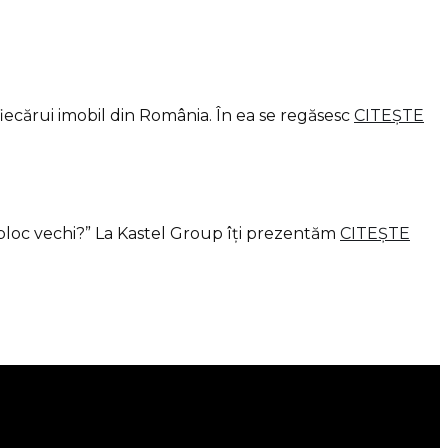
fiecărui imobil din România. În ea se regăsesc
CITEȘTE
n bloc vechi?” La Kastel Group îți prezentăm
CITEȘTE