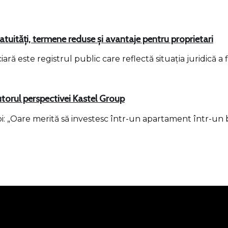
ratuități, termene reduse și avantaje pentru proprietari
ă este registrul public care reflectă situația juridică a 
utorul perspectivei Kastel Group
trebi: „Oare merită să investesc într-un apartament într-u