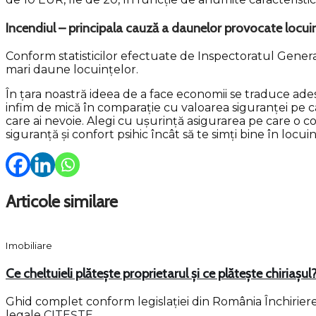
Incendiul – principala cauză a daunelor provocate locui
Conform statisticilor efectuate de Inspectoratul General 
mari daune locuințelor.
În țara noastră ideea de a face economii se traduce ades
infim de mică în comparație cu valoarea siguranței pe ca
care ai nevoie. Alegi cu ușurință asigurarea pe care o con
siguranță și confort psihic încât să te simți bine în locuin
Articole similare
Imobiliare
Ce cheltuieli plătește proprietarul și ce plătește chiriașul
Ghid complet conform legislației din România Închirierea 
legale
CITEȘTE