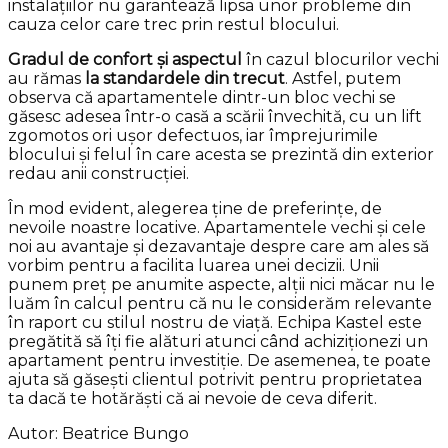
instalațiilor nu garantează lipsa unor probleme din
cauza celor care trec prin restul blocului.
Gradul de confort și aspectul
în cazul blocurilor vechi
au rămas
la standardele din trecut
. Astfel, putem
observa că apartamentele dintr-un bloc vechi se
găsesc adesea într-o casă a scării învechită, cu un lift
zgomotos ori ușor defectuos, iar împrejurimile
blocului și felul în care acesta se prezintă din exterior
redau anii construcției.
În mod evident, alegerea ține de preferințe, de
nevoile noastre locative. Apartamentele vechi și cele
noi au avantaje și dezavantaje despre care am ales să
vorbim pentru a facilita luarea unei decizii. Unii
punem preț pe anumite aspecte, alții nici măcar nu le
luăm în calcul pentru că nu le considerăm relevante
în raport cu stilul nostru de viață. Echipa Kastel este
pregătită să îți fie alături atunci când achiziționezi un
apartament pentru investiție. De asemenea, te poate
ajuta să găsești clientul potrivit pentru proprietatea
ta dacă te hotărăști că ai nevoie de ceva diferit.
Autor: Beatrice Bungo