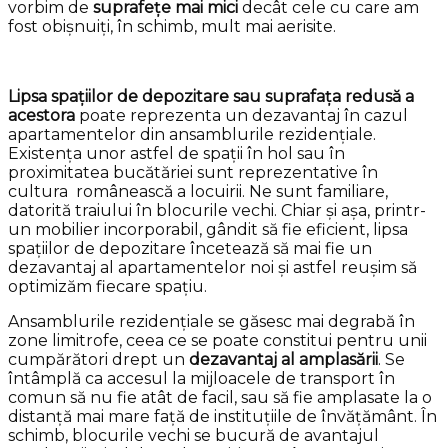
vorbim de
suprafețe mai mici
decât cele cu care am
fost obișnuiți, în schimb, mult mai aerisite.
Lipsa spațiilor de depozitare sau suprafața redusă a
acestora
poate reprezenta un dezavantaj în cazul
apartamentelor din ansamblurile rezidențiale.
Existența unor astfel de spații în hol sau în
proximitatea bucătăriei sunt reprezentative în
cultura românească a locuirii. Ne sunt familiare,
datorită traiului în blocurile vechi. Chiar și așa, printr-
un mobilier incorporabil, gândit să fie eficient, lipsa
spațiilor de depozitare încetează să mai fie un
dezavantaj al apartamentelor noi și astfel reușim să
optimizăm fiecare spațiu.
Ansamblurile rezidențiale se găsesc mai degrabă în
zone limitrofe, ceea ce se poate constitui pentru unii
cumpărători drept un
dezavantaj al amplasării
. Se
întâmplă ca accesul la mijloacele de transport în
comun să nu fie atât de facil, sau să fie amplasate la o
distanță mai mare față de instituțiile de învățământ. În
schimb, blocurile vechi se bucură de avantajul