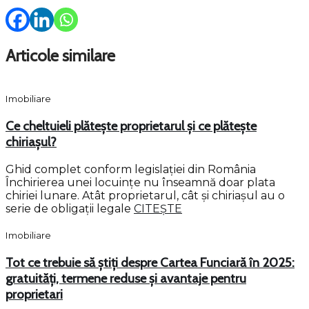
Articole similare
Imobiliare
Ce cheltuieli plătește proprietarul și ce plătește
chiriașul?
Ghid complet conform legislației din România
Închirierea unei locuințe nu înseamnă doar plata
chiriei lunare. Atât proprietarul, cât și chiriașul au o
serie de obligații legale
CITEȘTE
Imobiliare
Tot ce trebuie să știți despre Cartea Funciară în 2025:
gratuități, termene reduse și avantaje pentru
proprietari