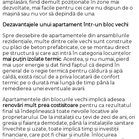
amplasării, fiind demult poziționate în zone mai
dezvoltate, mai facile pentru cei care nu dispun de o
mașină sau nu vor să depindă de una.
Dezavantajele unui apartament într-un bloc vechi
Spre deosebire de apartamentele din ansamblurile
rezidențiale, multe dintre cele vechi sunt construite
cu plăci de beton prefabricate, ce se montau direct
pe structură și care azi intră în categoria locuințelor
mai puțin izolate termic
. Acestea, și nu numai, pierd
mai ușor energie și dat fiind faptul că depind în
general de o regie termică pentru căldură și apă
caldă, există riscul de a priva locatarii de confort
termic pe o durată mai lungă de timp până la
remedierea unei eventuale avarii.
Apartamentele din blocurile vechi implică adesea
renovări mult prea costisitoare
pentru ca rezultatul
final să îndeplinească toate nevoile locative ale
proprietarului. De la instalații cu țevi de zeci de ani, ori
gresia și faianța demodate, până la instalațiile sanitare
învechite și uzate, toate implică timp și investiții
financiare, care pot fi chiar și inutile. Înlocuirea