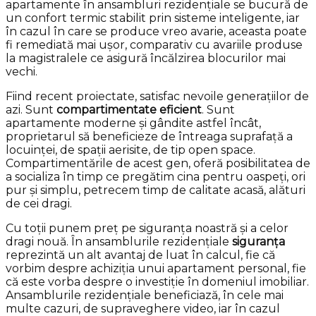
apartamente în ansambluri rezidențiale se bucură de
un confort termic stabilit prin sisteme inteligente, iar
în cazul în care se produce vreo avarie, aceasta poate
fi remediată mai ușor, comparativ cu avariile produse
la magistralele ce asigură încălzirea blocurilor mai
vechi.
Fiind recent proiectate, satisfac nevoile generațiilor de
azi. Sunt
compartimentate eficient
. Sunt
apartamente moderne și gândite astfel încât,
proprietarul să beneficieze de întreaga suprafață a
locuinței, de spații aerisite, de tip open space.
Compartimentările de acest gen, oferă posibilitatea de
a socializa în timp ce pregătim cina pentru oaspeți, ori
pur și simplu, petrecem timp de calitate acasă, alături
de cei dragi.
Cu toții punem preț pe siguranța noastră și a celor
dragi nouă. În ansamblurile rezidențiale
siguranța
reprezintă un alt avantaj de luat în calcul, fie că
vorbim despre achiziția unui apartament personal, fie
că este vorba despre o investiție în domeniul imobiliar.
Ansamblurile rezidențiale beneficiază, în cele mai
multe cazuri, de supraveghere video, iar în cazul