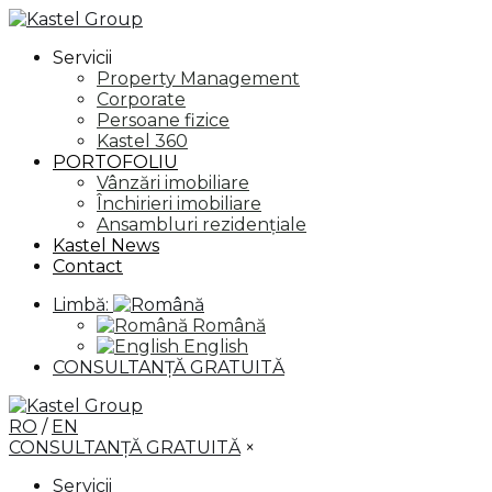
Servicii
Property Management
Corporate
Persoane fizice
Kastel 360
PORTOFOLIU
Vânzări imobiliare
Închirieri imobiliare
Ansambluri rezidențiale
Kastel News
Contact
Limbă:
Română
English
CONSULTANȚĂ GRATUITĂ
RO
/
EN
CONSULTANȚĂ GRATUITĂ
×
Servicii