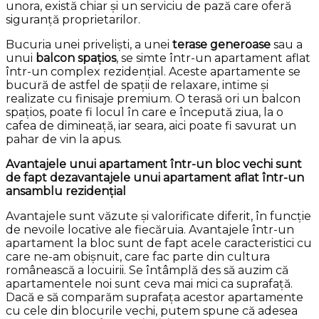
unora, există chiar și un serviciu de pază care oferă
siguranță proprietarilor.
Bucuria unei priveliști, a unei
terase generoase
sau a
unui
balcon spațios
, se simte într-un apartament aflat
într-un complex rezidențial. Aceste apartamente se
bucură de astfel de spații de relaxare, intime și
realizate cu finisaje premium. O terasă ori un balcon
spațios, poate fi locul în care e începută ziua, la o
cafea de dimineață, iar seara, aici poate fi savurat un
pahar de vin la apus.
Avantajele unui apartament într-un bloc vechi sunt
de fapt dezavantajele unui apartament aflat într-un
ansamblu rezidențial
Avantajele sunt văzute și valorificate diferit, în funcție
de nevoile locative ale fiecăruia. Avantajele într-un
apartament la bloc sunt de fapt acele caracteristici cu
care ne-am obișnuit, care fac parte din cultura
românească a locuirii. Se întâmplă des să auzim că
apartamentele noi sunt ceva mai mici ca suprafață.
Dacă e să comparăm suprafața acestor apartamente
cu cele din blocurile vechi, putem spune că adesea