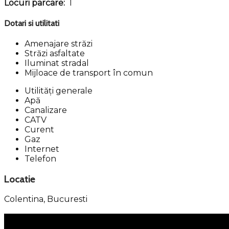
Locuri parcare:
1
Dotari si utilitati
Amenajare străzi
Străzi asfaltate
Iluminat stradal
Mijloace de transport în comun
Utilități generale
Apă
Canalizare
CATV
Curent
Gaz
Internet
Telefon
Locatie
Colentina,
Bucuresti
Meniu