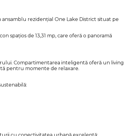
 ansamblu rezidențial One Lake District situat pe
lcon spațios de 13,31 mp, care oferă o panoramă
orului. Compartimentarea inteligentă oferă un living
fectă pentru momente de relaxare.
sustenabilă:
turii cu conectivitatea urbană excelentă: