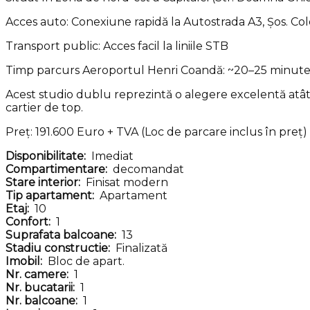
Acces auto: Conexiune rapidă la Autostrada A3, Șos. Cole
Transport public: Acces facil la liniile STB
Timp parcurs Aeroportul Henri Coandă: ~20–25 minut
Acest studio dublu reprezintă o alegere excelentă atât p
cartier de top.
Preț: 191.600 Euro + TVA (Loc de parcare inclus în preț)
Disponibilitate:
Imediat
Compartimentare:
decomandat
Stare interior:
Finisat modern
Tip apartament:
Apartament
Etaj:
10
Confort:
1
Suprafata balcoane:
13
Stadiu constructie:
Finalizată
Imobil:
Bloc de apart.
Nr. camere:
1
Nr. bucatarii:
1
Nr. balcoane:
1