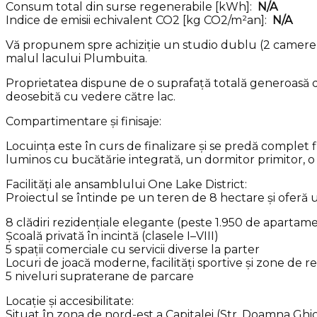
Consum total din surse regenerabile [kWh]:
N/A
Indice de emisii echivalent CO2 [kg CO2/m²an]:
N/A
Vă propunem spre achiziție un studio dublu (2 camere) m
malul lacului Plumbuita.
Proprietatea dispune de o suprafață totală generoasă d
deosebită cu vedere către lac.
Compartimentare și finisaje:
Locuința este în curs de finalizare și se predă complet
luminos cu bucătărie integrată, un dormitor primitor, 
Facilități ale ansamblului One Lake District:
Proiectul se întinde pe un teren de 8 hectare și oferă 
8 clădiri rezidențiale elegante (peste 1.950 de apartam
Școală privată în incintă (clasele I–VIII)
5 spații comerciale cu servicii diverse la parter
Locuri de joacă moderne, facilități sportive și zone de 
5 niveluri supraterane de parcare
Locație și accesibilitate:
Situat în zona de nord-est a Capitalei (Str. Doamna Ghi