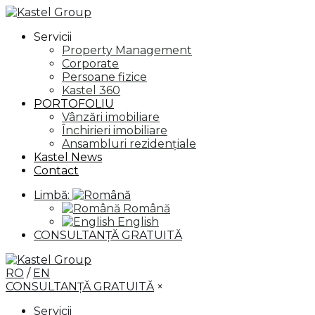
Servicii
Property Management
Corporate
Persoane fizice
Kastel 360
PORTOFOLIU
Vânzări imobiliare
Închirieri imobiliare
Ansambluri rezidențiale
Kastel News
Contact
Limbă:
Română
English
CONSULTANȚĂ GRATUITĂ
RO
/
EN
CONSULTANȚĂ GRATUITĂ
×
Servicii