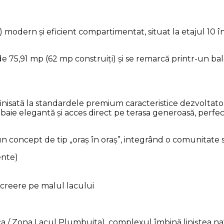
odern și eficient compartimentat, situat la etajul 10 în
e 75,91 mp (62 mp construiți) și se remarcă printr-un ba
 finisată la standardele premium caracteristice dezvoltat
o baie elegantă și acces direct pe terasa generoasă, per
un concept de tip „oraș în oraș”, integrând o comunitate 
ente)
recreere pe malul lacului
ca / Zona Lacul Plumbuita), complexul îmbină liniștea na