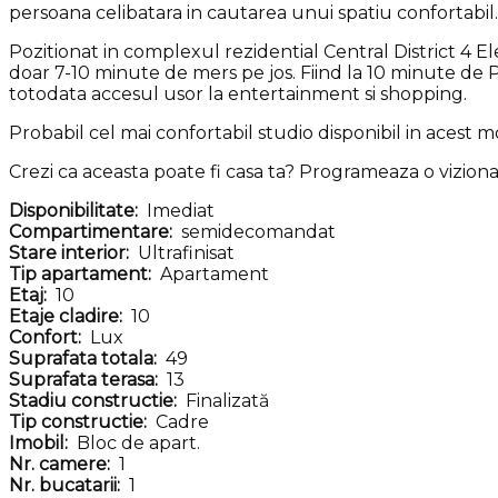
persoana celibatara in cautarea unui spatiu confortabil.
Pozitionat in complexul rezidential Central District 4 E
doar 7-10 minute de mers pe jos. Fiind la 10 minute de P
totodata accesul usor la entertainment si shopping.
Probabil cel mai confortabil studio disponibil in acest 
Crezi ca aceasta poate fi casa ta? Programeaza o vizionare
Disponibilitate:
Imediat
Compartimentare:
semidecomandat
Stare interior:
Ultrafinisat
Tip apartament:
Apartament
Etaj:
10
Etaje cladire:
10
Confort:
Lux
Suprafata totala:
49
Suprafata terasa:
13
Stadiu constructie:
Finalizată
Tip constructie:
Cadre
Imobil:
Bloc de apart.
Nr. camere:
1
Nr. bucatarii:
1