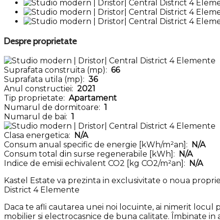
Despre proprietate
Suprafata construita (mp):
66
Suprafata utila (mp):
36
Anul constructiei:
2021
Tip proprietate:
Apartament
Numarul de dormitoare:
1
Numarul de bai:
1
Clasa energetica:
N/A
Consum anual specific de energie [kWh/m²an]:
N/A
Consum total din surse regenerabile [kWh]:
N/A
Indice de emisii echivalent CO2 [kg CO2/m²an]:
N/A
Kastel Estate va prezinta in exclusivitate o noua propriet
District 4 Elemente
Daca te afli cautarea unei noi locuinte, ai nimerit locul 
mobilier si electrocasnice de buna calitate. Îmbinate i