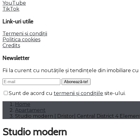
YouTube
TikTok
Link-uri utile
Termeni și condiții
Politica cookies
Credits
Newsletter
Fii la curent cu noutățile și tendințele din imobiliare c
Sunt de acord cu
termenii și condițiile
site-ului.
Home
Apartament
Studio modern | Dristor| Central District 4 Elemen
Studio modern