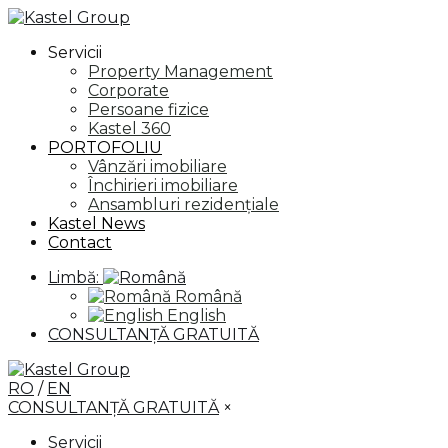
Servicii
Property Management
Corporate
Persoane fizice
Kastel 360
PORTOFOLIU
Vânzări imobiliare
Închirieri imobiliare
Ansambluri rezidențiale
Kastel News
Contact
Limbă:
Română
English
CONSULTANȚĂ GRATUITĂ
RO
/
EN
CONSULTANȚĂ GRATUITĂ
×
Servicii