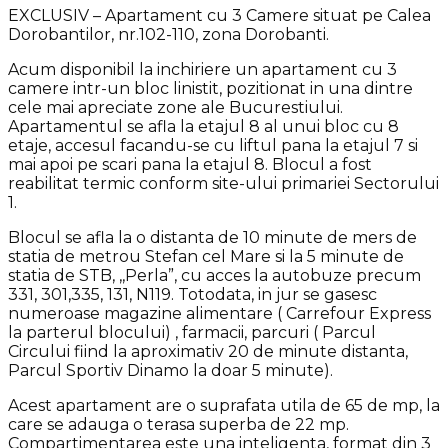
EXCLUSIV – Apartament cu 3 Camere situat pe Calea
Dorobantilor, nr.102-110, zona Dorobanti.
Acum disponibil la inchiriere un apartament cu 3
camere intr-un bloc linistit, pozitionat in una dintre
cele mai apreciate zone ale Bucurestiului.
Apartamentul se afla la etajul 8 al unui bloc cu 8
etaje, accesul facandu-se cu liftul pana la etajul 7 si
mai apoi pe scari pana la etajul 8. Blocul a fost
reabilitat termic conform site-ului primariei Sectorului
1.
Blocul se afla la o distanta de 10 minute de mers de
statia de metrou Stefan cel Mare si la 5 minute de
statia de STB, ,,Perla”, cu acces la autobuze precum
331, 301,335, 131, N119. Totodata, in jur se gasesc
numeroase magazine alimentare ( Carrefour Express
la parterul blocului) , farmacii, parcuri ( Parcul
Circului fiind la aproximativ 20 de minute distanta,
Parcul Sportiv Dinamo la doar 5 minute).
Acest apartament are o suprafata utila de 65 de mp, la
care se adauga o terasa superba de 22 mp.
Compartimentarea este una inteligenta, format din 3