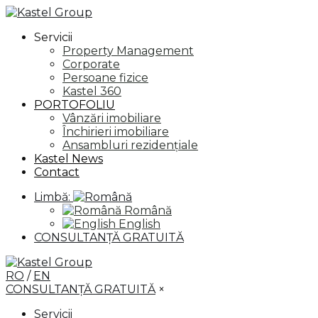
Servicii
Property Management
Corporate
Persoane fizice
Kastel 360
PORTOFOLIU
Vânzări imobiliare
Închirieri imobiliare
Ansambluri rezidențiale
Kastel News
Contact
Limbă:
Română
English
CONSULTANȚĂ GRATUITĂ
RO
/
EN
CONSULTANȚĂ GRATUITĂ
×
Servicii