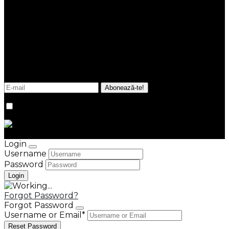
NEWSLETTER
Fii la curent cu noutățile și tendințele din imobiliare.
Promitem că în inbox-ul tău vor ajunge doar
informații esențiale, utile, relevante, de fiecare dată
verificate de echipa noastră.
Sunt de acord cu
termenii și condițiile
site-ului.
© Kastel Group 2026
Credits
Login
Username
Password
Forgot Password?
Forgot Password
Username or Email
*