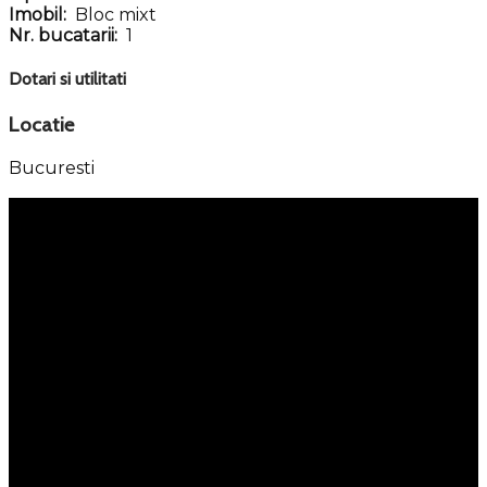
Imobil:
Bloc mixt
Nr. bucatarii:
1
Dotari si utilitati
Locatie
Bucuresti
Meniu
Servicii
Property Management
Persoane fizice
Corporate
Kastel 360
Portofoliu
Vânzări
Închirieri
Ansambluri rezidentiale
Despre noi
Kastel News
Cariere