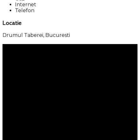
Internet
Telefon
Locatie
Drumul Taberei,
Bucuresti
Meniu
Servicii
Property Management
Persoane fizice
Corporate
Kastel 360
Portofoliu
Vânzări
Închirieri
Ansambluri rezidentiale
Despre noi
Kastel News
Cariere
Off Market
Testimoniale