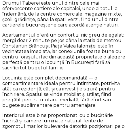
Drumul Taberei este unul dintre cele mai
efervescente cartiere ale capitalei, unde ai totul la
îndemână, de la centre comerciale, magazine mixte,
școli, grădinițe, până la spații verzi, fiind unul dintre
cartierele bucureștene care acordă atenție naturii.
Apartamentul oferă un confort zilnic greu de egalat:
mergi doar 2 minute pe jos până la stația de metrou
Constantin Brâncuși, Piața Valea Ialomiței este în
vecinătatea imediată, iar conexiunile foarte bune cu
centrul orașului fac din această proprietate o alegere
perfectă pentru o locuință în București fără să
sacrifici tot bugetul familiei.
Locuința este complet decomandată — o
compartimentare ideală pentru intimitate, potrivită
atât ca rezidență, cât și ca investiție sigură pentru
închiriere. Spațiul se vinde mobilat și utilat, fiind
pregătit pentru mutare imediată, fără efort sau
bugete suplimentare pentru amenajare.
Interiorul este bine proporționat, cu o bucătărie
închisă și camere luminate natural, ferite de
zgomotul marilor bulevarde datorită poziționării pe o