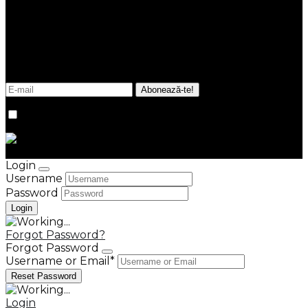
Fii la curent cu noutățile și tendințele din imobiliare.
Promitem că în inbox-ul tău vor ajunge doar
informații esențiale, utile, relevante, de fiecare dată
verificate de echipa noastră.
Sunt de acord cu
termenii și condițiile
site-ului.
© Kastel Group 2026
Credits
Login
Username
Password
Forgot Password?
Forgot Password
Username or Email
*
Login