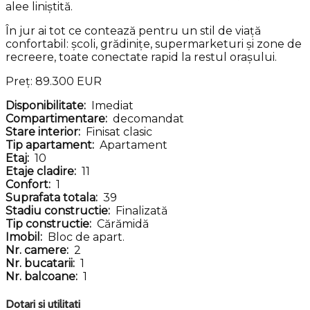
alee liniștită.
În jur ai tot ce contează pentru un stil de viață
confortabil: școli, grădinițe, supermarketuri și zone de
recreere, toate conectate rapid la restul orașului.
Preț: 89.300 EUR
Disponibilitate:
Imediat
Compartimentare:
decomandat
Stare interior:
Finisat clasic
Tip apartament:
Apartament
Etaj:
10
Etaje cladire:
11
Confort:
1
Suprafata totala:
39
Stadiu constructie:
Finalizată
Tip constructie:
Cărămidă
Imobil:
Bloc de apart.
Nr. camere:
2
Nr. bucatarii:
1
Nr. balcoane:
1
Dotari si utilitati