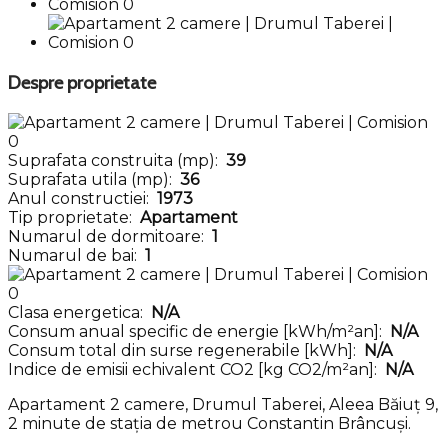
Despre proprietate
Suprafata construita (mp):
39
Suprafata utila (mp):
36
Anul constructiei:
1973
Tip proprietate:
Apartament
Numarul de dormitoare:
1
Numarul de bai:
1
Clasa energetica:
N/A
Consum anual specific de energie [kWh/m²an]:
N/A
Consum total din surse regenerabile [kWh]:
N/A
Indice de emisii echivalent CO2 [kg CO2/m²an]:
N/A
Apartament 2 camere, Drumul Taberei, Aleea Băiuț 9,
2 minute de stația de metrou Constantin Brâncuși.