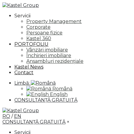
Servicii
Property Management
Corporate
Persoane fizice
Kastel 360
PORTOFOLIU
Vânzări imobiliare
Închirieri imobiliare
Ansambluri rezidențiale
Kastel News
Contact
Limbă:
Română
English
CONSULTANȚĂ GRATUITĂ
RO
/
EN
CONSULTANȚĂ GRATUITĂ
×
Servicii