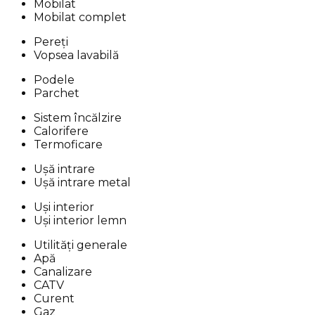
Mobilat
Mobilat complet
Pereți
Vopsea lavabilă
Podele
Parchet
Sistem încălzire
Calorifere
Termoficare
Ușă intrare
Ușă intrare metal
Uși interior
Uși interior lemn
Utilități generale
Apă
Canalizare
CATV
Curent
Gaz