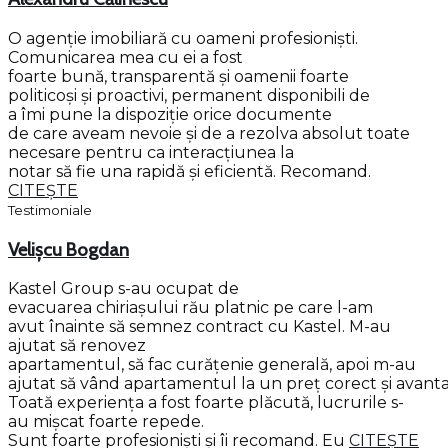
O agenție imobiliară cu oameni profesioniști.
Comunicarea mea cu ei a fost
foarte bună, transparentă și oamenii foarte
politicoși și proactivi, permanent disponibili de
a îmi pune la dispoziție orice documente
de care aveam nevoie și de a rezolva absolut toate
necesare pentru ca interacțiunea la
notar să fie una rapidă și eficientă. Recomand.
CITEȘTE
Testimoniale
Velișcu Bogdan
Kastel Group s-au ocupat de
evacuarea chiriașului rău platnic pe care l-am
avut înainte să semnez contract cu Kastel. M-au
ajutat să renovez
apartamentul, să fac curățenie generală, apoi m-au
ajutat să vând apartamentul la un preț corect și avanta
Toată experiența a fost foarte plăcută, lucrurile s-
au mișcat foarte repede.
Sunt foarte profesioniști și îi recomand. Eu
CITEȘTE