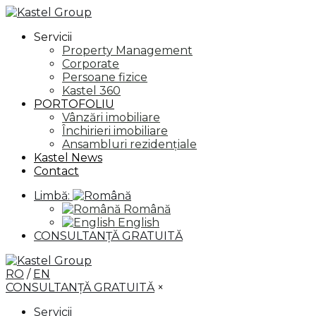
Servicii
Property Management
Corporate
Persoane fizice
Kastel 360
PORTOFOLIU
Vânzări imobiliare
Închirieri imobiliare
Ansambluri rezidențiale
Kastel News
Contact
Limbă:
Română
English
CONSULTANȚĂ GRATUITĂ
RO
/
EN
CONSULTANȚĂ GRATUITĂ
×
Servicii