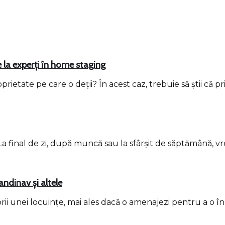
e la experți în home staging
oprietate pe care o deții? În acest caz, trebuie să știi c
. La final de zi, după muncă sau la sfârșit de săptămână
andinav și altele
rii unei locuințe, mai ales dacă o amenajezi pentru a o în