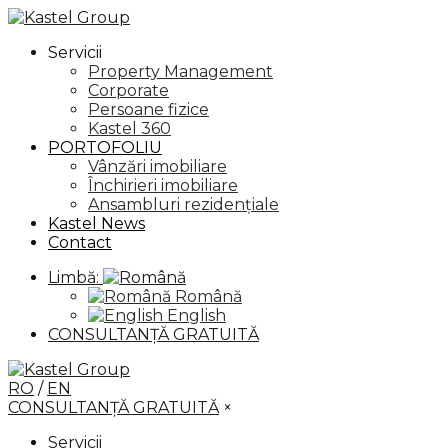
Servicii
Property Management
Corporate
Persoane fizice
Kastel 360
PORTOFOLIU
Vânzări imobiliare
Închirieri imobiliare
Ansambluri rezidențiale
Kastel News
Contact
Limbă:
Română
English
CONSULTANȚĂ GRATUITĂ
RO
/
EN
CONSULTANȚĂ GRATUITĂ
×
Servicii