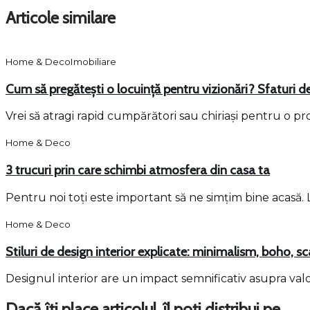
Articole similare
Home & Deco
Imobiliare
Cum să pregătești o locuință pentru vizionări? Sfaturi d
Vrei să atragi rapid cumpărători sau chiriași pentru o pr
Home & Deco
3 trucuri prin care schimbi atmosfera din casa ta
Pentru noi toți este important să ne simțim bine acasă
Home & Deco
Stiluri de design interior explicate: minimalism, boho, sc
Designul interior are un impact semnificativ asupra valo
Dacă îți place articolul, îl poți distribui pe