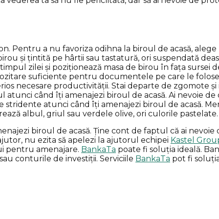
vederea ta să nu fie periclitată, dar să ai nevoie de prot
. Pentru a nu favoriza odihna la biroul de acasă, alege l
ou și țintită pe hârtii sau tastatură, ori suspendată deasu
impul zilei și poziționează masa de birou în fața sursei de 
pozitare suficiente pentru documentele pe care le foloseș
ios necesare productivității. Stai departe de zgomote și i
ul atunci când îți amenajezi biroul de acasă. Ai nevoie de 
le stridente atunci când îți amenajezi biroul de acasă. Mer
ează albul, griul sau verdele olive, ori culorile pastelate.
najezi biroul de acasă. Ține cont de faptul că ai nevoie de
ajutor, nu ezita să apelezi la ajutorul echipei
Kastel Grou
ului pentru amenajare.
BankaTa
poate fi soluția ideală. Ba
u conturile de investiții. Serviciile
BankaTa
pot fi soluț