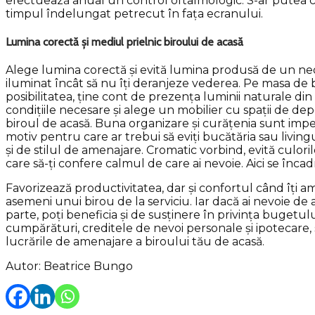
efectuează anual un control oftalmologic. S-ar putea ca 
timpul îndelungat petrecut în fața ecranului.
Lumina corectă și mediul prielnic biroului de acasă
Alege lumina corectă și evită lumina produsă de un neon
iluminat încât să nu îți deranjeze vederea. Pe masa de bir
posibilitatea, ține cont de prezența luminii naturale din t
condițiile necesare și alege un mobilier cu spații de de
biroul de acasă. Buna organizare și curățenia sunt imper
motiv pentru care ar trebui să eviți bucătăria sau living
și de stilul de amenajare. Cromatic vorbind, evită culori
care să-ți confere calmul de care ai nevoie. Aici se încadr
Favorizează productivitatea, dar și confortul când îți ame
asemeni unui birou de la serviciu. Iar dacă ai nevoie de 
parte, poți beneficia și de susținere în privința buget
cumpărături, creditele de nevoi personale și ipotecare, sa
lucrările de amenajare a biroului tău de acasă.
Autor: Beatrice Bungo