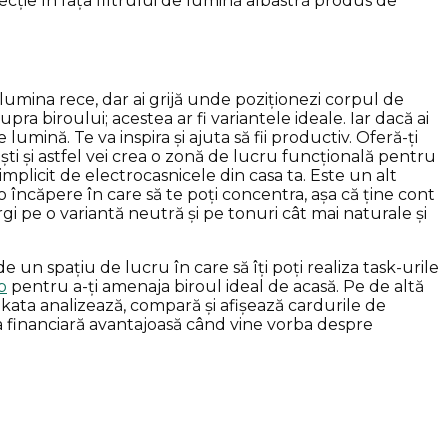
ecție în fața filtrului de lumină albastră produs de
umina rece, dar ai grijă unde poziționezi corpul de
pra biroului; acestea ar fi variantele ideale. Iar dacă ai
lumină. Te va inspira și ajuta să fii productiv. Oferă-ți
ti și astfel vei crea o zonă de lucru funcțională pentru
mplicit de electrocasnicele din casa ta. Este un alt
o încăpere în care să te poți concentra, așa că ține cont
gi pe o variantă neutră și pe tonuri cât mai naturale și
 un spațiu de lucru în care să îți poți realiza task-urile
p
pentru a-ți amenaja biroul ideal de acasă. Pe de altă
nkata analizează, compară și afișează cardurile de
ia financiară avantajoasă când vine vorba despre