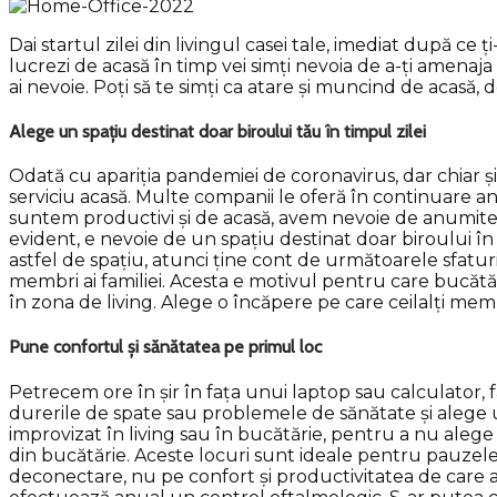
Dai startul zilei din livingul casei tale, imediat după c
lucrezi de acasă în timp vei simți nevoia de a-ți amenaj
ai nevoie. Poți să te simți ca atare și muncind de acasă,
Alege un spațiu destinat doar biroului tău în timpul zilei
Odată cu apariția pandemiei de coronavirus, dar chiar ș
serviciu acasă. Multe companii le oferă în continuare ang
suntem productivi și de acasă, avem nevoie de anumite 
evident, e nevoie de un spațiu destinat doar biroului în 
astfel de spațiu, atunci ține cont de următoarele sfaturi.
membri ai familiei. Acesta e motivul pentru care bucătări
în zona de living. Alege o încăpere pe care ceilalți membr
Pune confortul și sănătatea pe primul loc
Petrecem ore în șir în fața unui laptop sau calculator,
durerile de spate sau problemele de sănătate și alege u
improvizat în living sau în bucătărie, pentru a nu ale
din bucătărie. Aceste locuri sunt ideale pentru pauze
deconectare, nu pe confort și productivitatea de care a