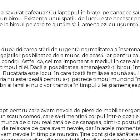
e ți-ai savurat cafeaua? Cu laptopul în brațe, pe canapea 
a un birou. Existența unui spațiu de lucru este necesar p
 de la biroul pe care te ajutăm să îl amenajezi cu ușurință
i după ridicarea stării de urgență normalitatea a însemn
ajaților posibilitatea de a munci de acasă. Iar pentru ca 
condiții. Astfel că, cel mai important e mediul în care
timpul zilei. Dacă ai posibilitatea, amenajează-ți biroul î
 Bucătăria este locul în care toată familia se adună sau loc
a nu este ideală pentru a-ți petrece timpul muncind în ace
i ai familiei nu o vor tranzita în timpul zilei și amenajeaz
 fapt pentru care avem nevoie de piese de mobilier ergon
n scaun comod, care să-ți mențină corpul într-o poziție c
ge munca de birou realizată de pe canapea, dintr-o postu
le de relaxare de care avem nevoie, dar în acele moment
vem nevoie în timp ce muncim. Ține cont și de sănătatea o