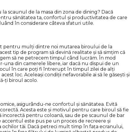
sau la scaunul de la masa din zona de dining? Dacă
entru sănătatea ta, confortul și productivitatea de care
 luând în considerare câteva sfaturi utile.
at pentru mulți dintre noi mutarea biroului de la
acest tip de program să devină realitate și să simțim că
 alegem să ne petrecem timpul când lucrăm. În mod
ntr-una din camerele libere, iar dacă nu dispui de un
ul în care poți fi întrerupt în timpul zilei de alți
st loc. Aceleași condiții nefavorabile ai să le găsești și
ă-ți biroul acolo.
omice, asigurându-ne confortul și sănătatea. Evită
orectă. Acesta este și motivul pentru care biroul să fie
ră incorectă pentru coloană, sau de pe scaunul de bar
e accentul este pus pe un proces de recreere și
chilor tăi. Dacă petreci mult timp în fața ecranului,