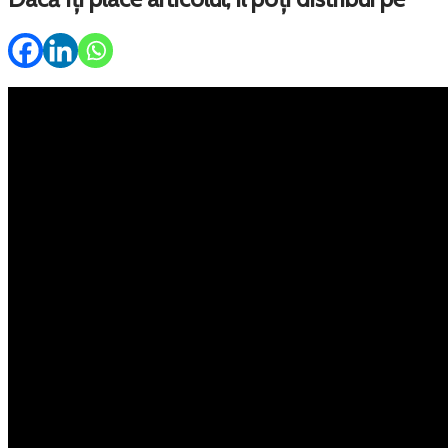
Meniu
Servicii
Property Management
Persoane fizice
Corporate
Kastel 360
Portofoliu
Vânzări
Închirieri
Ansambluri rezidentiale
Despre noi
Kastel News
Cariere
Off Market
Testimoniale
Contact