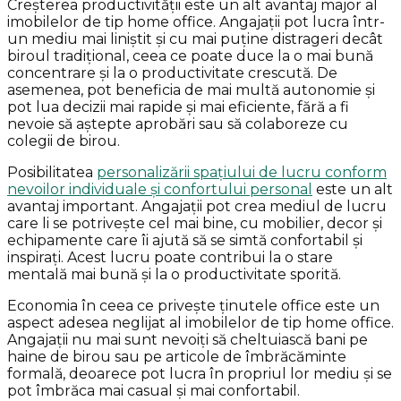
Creșterea productivității este un alt avantaj major al
imobilelor de tip home office. Angajații pot lucra într-
un mediu mai liniștit și cu mai puține distrageri decât
biroul tradițional, ceea ce poate duce la o mai bună
concentrare și la o productivitate crescută. De
asemenea, pot beneficia de mai multă autonomie și
pot lua decizii mai rapide și mai eficiente, fără a fi
nevoie să aștepte aprobări sau să colaboreze cu
colegii de birou.
Posibilitatea
personalizării spațiului de lucru conform
nevoilor individuale și confortului personal
este un alt
avantaj important. Angajații pot crea mediul de lucru
care li se potrivește cel mai bine, cu mobilier, decor și
echipamente care îi ajută să se simtă confortabil și
inspirați. Acest lucru poate contribui la o stare
mentală mai bună și la o productivitate sporită.
Economia în ceea ce privește ținutele office este un
aspect adesea neglijat al imobilelor de tip home office.
Angajații nu mai sunt nevoiți să cheltuiască bani pe
haine de birou sau pe articole de îmbrăcăminte
formală, deoarece pot lucra în propriul lor mediu și se
pot îmbrăca mai casual și mai confortabil.