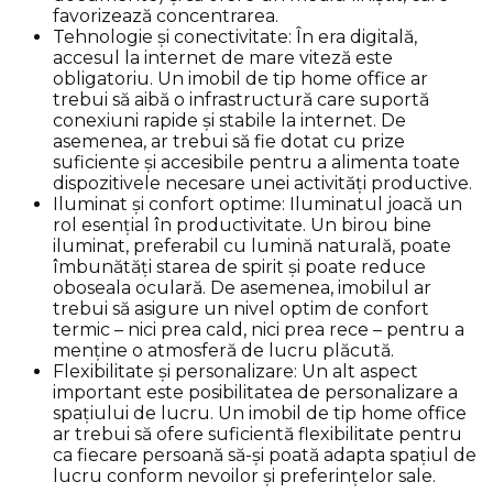
favorizează concentrarea.
Tehnologie și conectivitate: În era digitală,
accesul la internet de mare viteză este
obligatoriu. Un imobil de tip home office ar
trebui să aibă o infrastructură care suportă
conexiuni rapide și stabile la internet. De
asemenea, ar trebui să fie dotat cu prize
suficiente și accesibile pentru a alimenta toate
dispozitivele necesare unei activități productive.
Iluminat și confort optime: Iluminatul joacă un
rol esențial în productivitate. Un birou bine
iluminat, preferabil cu lumină naturală, poate
îmbunătăți starea de spirit și poate reduce
oboseala oculară. De asemenea, imobilul ar
trebui să asigure un nivel optim de confort
termic – nici prea cald, nici prea rece – pentru a
menține o atmosferă de lucru plăcută.
Flexibilitate și personalizare: Un alt aspect
important este posibilitatea de personalizare a
spațiului de lucru. Un imobil de tip home office
ar trebui să ofere suficientă flexibilitate pentru
ca fiecare persoană să-și poată adapta spațiul de
lucru conform nevoilor și preferințelor sale.