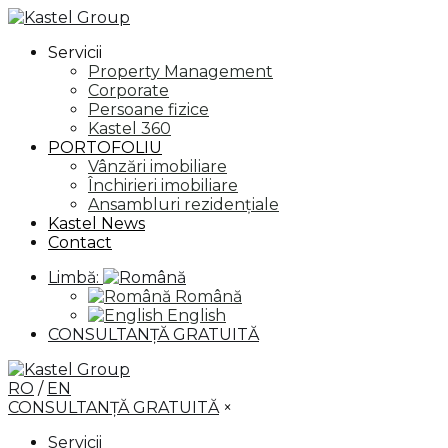
Servicii
Property Management
Corporate
Persoane fizice
Kastel 360
PORTOFOLIU
Vânzări imobiliare
Închirieri imobiliare
Ansambluri rezidențiale
Kastel News
Contact
Limbă:
Română
English
CONSULTANȚĂ GRATUITĂ
RO
/
EN
CONSULTANȚĂ GRATUITĂ
×
Servicii