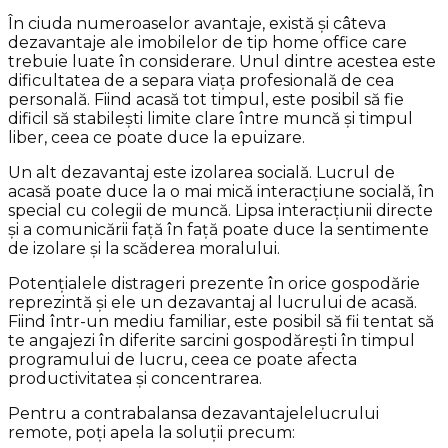
În ciuda numeroaselor avantaje, există și câteva
dezavantaje ale imobilelor de tip home office care
trebuie luate în considerare. Unul dintre acestea este
dificultatea de a separa viața profesională de cea
personală. Fiind acasă tot timpul, este posibil să fie
dificil să stabilești limite clare între muncă și timpul
liber, ceea ce poate duce la epuizare.
Un alt dezavantaj este izolarea socială. Lucrul de
acasă poate duce la o mai mică interacțiune socială, în
special cu colegii de muncă. Lipsa interacțiunii directe
și a comunicării față în față poate duce la sentimente
de izolare și la scăderea moralului.
Potențialele distrageri prezente în orice gospodărie
reprezintă și ele un dezavantaj al lucrului de acasă.
Fiind într-un mediu familiar, este posibil să fii tentat să
te angajezi în diferite sarcini gospodărești în timpul
programului de lucru, ceea ce poate afecta
productivitatea și concentrarea.
Pentru a contrabalansa dezavantajelelucrului
remote, poți apela la soluții precum: