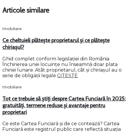
Articole similare
Imobiliare
Ce cheltuieli plătește proprietarul și ce plătește
chiriașul?
Ghid complet conform legislației din România
Închirierea unei locuințe nu înseamnă doar plata
chiriei lunare. Atât proprietarul, cât și chiriașul au o
serie de obligații legale
CITEȘTE
Imobiliare
Tot ce trebuie să știți despre Cartea Funciară în 2025:
gratuități, termene reduse și avantaje pentru
proprietari
Ce este Cartea Funciară și de ce contează? Cartea
Funciară este registrul public care reflectă situația