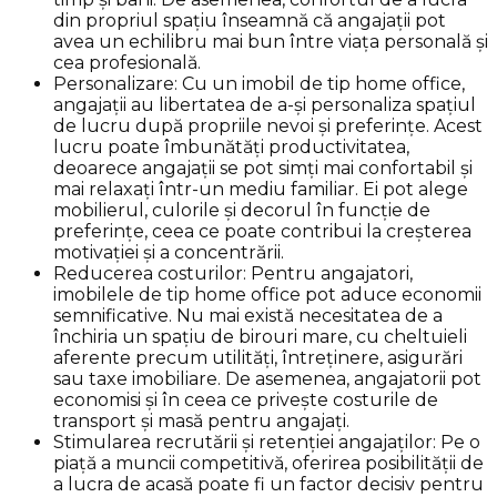
din propriul spațiu înseamnă că angajații pot
avea un echilibru mai bun între viața personală și
cea profesională.
Personalizare: Cu un imobil de tip home office,
angajații au libertatea de a-și personaliza spațiul
de lucru după propriile nevoi și preferințe. Acest
lucru poate îmbunătăți productivitatea,
deoarece angajații se pot simți mai confortabil și
mai relaxați într-un mediu familiar. Ei pot alege
mobilierul, culorile și decorul în funcție de
preferințe, ceea ce poate contribui la creșterea
motivației și a concentrării.
Reducerea costurilor: Pentru angajatori,
imobilele de tip home office pot aduce economii
semnificative. Nu mai există necesitatea de a
închiria un spațiu de birouri mare, cu cheltuieli
aferente precum utilități, întreținere, asigurări
sau taxe imobiliare. De asemenea, angajatorii pot
economisi și în ceea ce privește costurile de
transport și masă pentru angajați.
Stimularea recrutării și retenției angajaților: Pe o
piață a muncii competitivă, oferirea posibilității de
a lucra de acasă poate fi un factor decisiv pentru