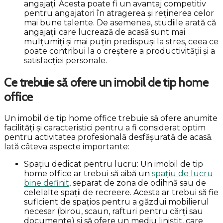
angajați. Acesta poate fi un avantaj competitiv
pentru angajatori în atragerea și reținerea celor
mai bune talente. De asemenea, studiile arată că
angajații care lucrează de acasă sunt mai
mulțumiți și mai puțin predispuși la stres, ceea ce
poate contribui la o creștere a productivității și a
satisfacției personale.
Ce trebuie să ofere un imobil de tip home
office
Un imobil de tip home office trebuie să ofere anumite
facilități și caracteristici pentru a fi considerat optim
pentru activitatea profesională desfășurată de acasă.
Iată câteva aspecte importante:
Spațiu dedicat pentru lucru: Un imobil de tip
home office ar trebui să aibă un
spațiu de lucru
bine definit
, separat de zona de odihnă sau de
celelalte spații de recreere. Acesta ar trebui să fie
suficient de spațios pentru a găzdui mobilierul
necesar (birou, scaun, rafturi pentru cărți sau
documente) și să ofere un mediu liniștit, care