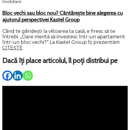
Imobiliare
Bloc vechi sau bloc nou? Cântărește bine alegerea cu
ajutorul perspectivei Kastel Group
Când te gândești la viitoarea ta casă, e firesc să te
întrebi: „Oare merită să investesc într-un apartament
într-un bloc vechi?” La Kastel Group îți prezentăm
CITEȘTE
Dacă îți place articolul, îl poți distribui pe
Meniu
Servicii
Property Management
Persoane fizice
Corporate
Kastel 360
Portofoliu