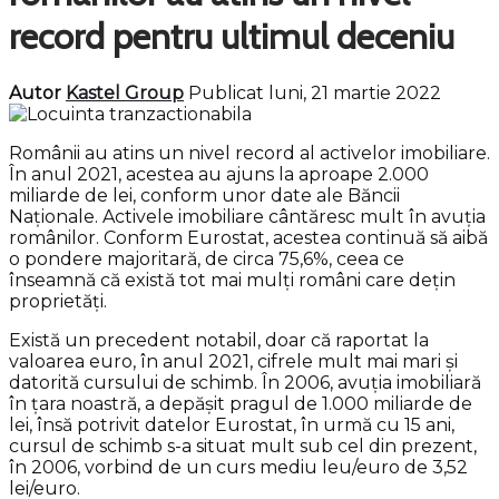
record pentru ultimul deceniu
Autor
Kastel Group
Publicat luni, 21 martie 2022
Românii au atins un nivel record al activelor imobiliare.
În anul 2021, acestea au ajuns la aproape 2.000
miliarde de lei, conform unor date ale Băncii
Naționale. Activele imobiliare cântăresc mult în avuția
românilor. Conform Eurostat, acestea continuă să aibă
o pondere majoritară, de circa 75,6%, ceea ce
înseamnă că există tot mai mulți români care dețin
proprietăți.
Există un precedent notabil, doar că raportat la
valoarea euro, în anul 2021, cifrele mult mai mari și
datorită cursului de schimb. În 2006, avuția imobiliară
în țara noastră, a depășit pragul de 1.000 miliarde de
lei, însă potrivit datelor Eurostat, în urmă cu 15 ani,
cursul de schimb s-a situat mult sub cel din prezent,
în 2006, vorbind de un curs mediu leu/euro de 3,52
lei/euro.