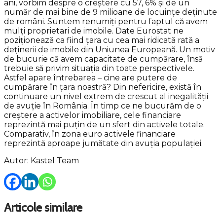
ani, vorbim despre o creștere cu 57, 6% și de un
număr de mai bine de 9 milioane de locuințe deținute
de români. Suntem renumiți pentru faptul că avem
mulți proprietari de imobile. Date Eurostat ne
poziționează ca fiind țara cu cea mai ridicată rată a
deținerii de imobile din Uniunea Europeană. Un motiv
de bucurie că avem capacitate de cumpărare, însă
trebuie să privim situația din toate perspectivele.
Astfel apare întrebarea – cine are putere de
cumpărare în țara noastră? Din nefericire, există în
continuare un nivel extrem de crescut al inegalității
de avuție în România. În timp ce ne bucurăm de o
creștere a activelor imobiliare, cele financiare
reprezintă mai puțin de un sfert din activele totale.
Comparativ, în zona euro activele financiare
reprezintă aproape jumătate din avuția populației.
Autor: Kastel Team
Articole similare