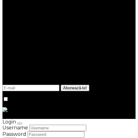
Link-uri utile
Termeni și condiții
Politica cookies
ANPC
NEWSLETTER
Fii la curent cu noutățile și tendințele din imobiliare.
Promitem că în inbox-ul tău vor ajunge doar
informații esențiale, utile, relevante, de fiecare dată
verificate de echipa noastră.
Sunt de acord cu
termenii și condițiile
site-ului.
© Kastel Group 2026
Credits
Login
Username
Password