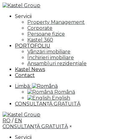
Servicii
Property Management
Corporate
Persoane fizice
Kastel 360
PORTOFOLIU
Vânzări imobiliare
Închirieri imobiliare
Ansambluri rezidențiale
Kastel News
Contact
Limbă:
Română
English
CONSULTANȚĂ GRATUITĂ
RO
/
EN
CONSULTANȚĂ GRATUITĂ
×
Servicii