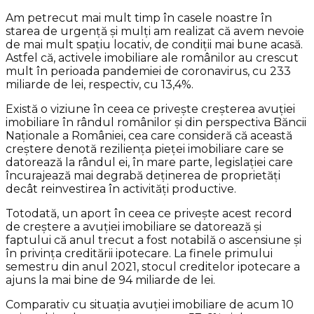
Am petrecut mai mult timp în casele noastre în
starea de urgență și mulți am realizat că avem nevoie
de mai mult spațiu locativ, de condiții mai bune acasă.
Astfel că, activele imobiliare ale românilor au crescut
mult în perioada pandemiei de coronavirus, cu 233
miliarde de lei, respectiv, cu 13,4%.
Există o viziune în ceea ce privește creșterea avuției
imobiliare în rândul românilor și din perspectiva Băncii
Naționale a României, cea care consideră că această
creștere denotă reziliența pieței imobiliare care se
datorează la rândul ei, în mare parte, legislației care
încurajează mai degrabă deținerea de proprietăți
decât reinvestirea în activități productive.
Totodată, un aport în ceea ce privește acest record
de creștere a avuției imobiliare se datorează și
faptului că anul trecut a fost notabilă o ascensiune și
în privința creditării ipotecare. La finele primului
semestru din anul 2021, stocul creditelor ipotecare a
ajuns la mai bine de 94 miliarde de lei.
Comparativ cu situația avuției imobiliare de acum 10